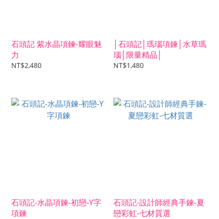
石頭記 紫水晶項鍊-耀眼魅
│石頭記│瑪瑙項鍊│水草瑪
力
瑙│限量精品│
NT$2,480
NT$1,480
石頭記-水晶項鍊-初戀-Y字
石頭記-設計師經典手鍊-夏
項鍊
戀彩虹-七材質選