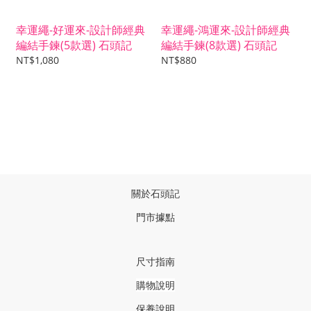
幸運繩-好運來-設計師經典
幸運繩-鴻運來-設計師經典
編結手鍊(5款選) 石頭記
編結手鍊(8款選) 石頭記
NT$1,080
NT$880
關於石頭記
門市據點
尺寸指南
購物說明
保養說明