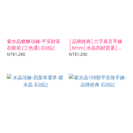
紫水晶貔貅項鍊-平安財富
│品牌經典│六字真言手鍊
在眼前 (三色選) 石頭記
│8mm│水晶四材質選│石
頭記│
NT$1,280
NT$1,200