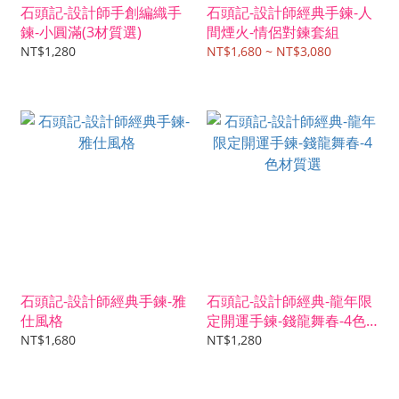
石頭記-設計師手創編織手
石頭記-設計師經典手鍊-人
鍊-小圓滿(3材質選)
間煙火-情侶對鍊套組
NT$1,280
NT$1,680 ~ NT$3,080
石頭記-設計師經典手鍊-雅
石頭記-設計師經典-龍年限
仕風格
定開運手鍊-錢龍舞春-4色
材質選
NT$1,680
NT$1,280