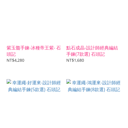
紫玉髓手鍊-冰種帝王紫- 石
點石成晶-設計師經典編結
頭記
手鍊(7款選) 石頭記
NT$4,280
NT$1,680