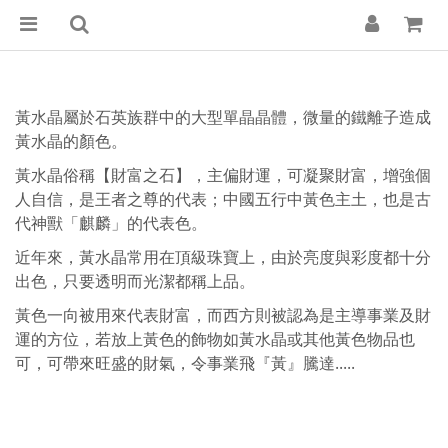
黃水晶屬於石英族群中的大型單晶晶體，微量的鐵離子造成
黃水晶的顏色。
黃水晶俗稱【財富之石】，主偏財運，可凝聚財富，增強個
人自信，是王者之尊的代表；中國五行中黃色主土，也是古
代神獸「麒麟」的代表色。
近年來，黃水晶常用在頂級珠寶上，由於亮度與彩度都十分
出色，只要透明而光潔都稱上品。
黃色一向被用來代表財富，而西方則被認為是主導事業及財
運的方位，若放上黃色的飾物如黃水晶或其他黃色物品也
可，可帶來旺盛的財氣，令事業飛『黃』騰達.....