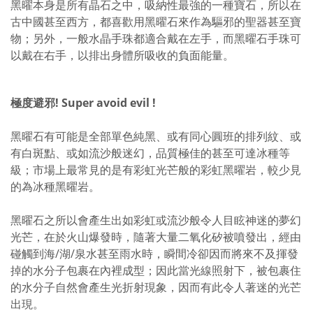
黑曜本身是所有晶石之中，吸納性最強的一種寶石，所以在
古中國甚至西方，都喜歡用黑曜石來作為驅邪的聖器甚至寶
物；另外，一般水晶手珠都適合戴在左手，而黑曜石手珠可
以戴在右手，以排出身體所吸收的負面能量。
極度避邪! Super avoid evil !
黑曜石有可能是全部單色純黑、或有同心圓班的排列紋、或
有白斑點、或如流沙般迷幻，品質極佳的甚至可達冰種等
級；市場上最常見的是有彩虹光芒般的彩虹黑曜岩，較少見
的為冰種黑曜岩。
黑曜石之所以會產生出如彩虹或流沙般令人目眩神迷的夢幻
光芒，在於火山爆發時，隨著大量二氧化矽被噴發出，經由
碰觸到海/湖/泉水甚至雨水時，瞬間冷卻因而將來不及揮發
掉的水分子包裹在內裡成型；因此當光線照射下，被包裹住
的水分子自然會產生光折射現象，因而有此令人著迷的光芒
出現。