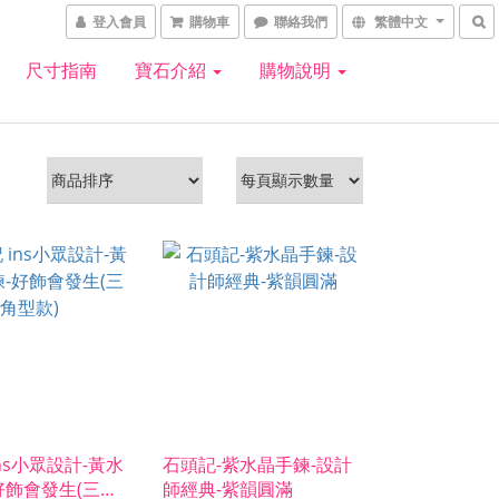
登入會員
購物車
聯絡我們
繁體中文
尺寸指南
寶石介紹
購物說明
ns小眾設計-黃水
石頭記-紫水晶手鍊-設計
好飾會發生(三角
師經典-紫韻圓滿