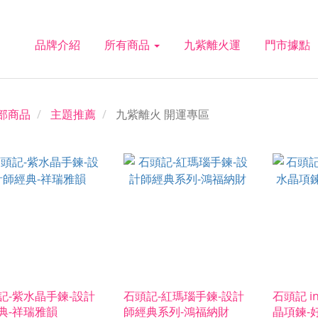
品牌介紹
所有商品
九紫離火運
門市據點
部商品
主題推薦
九紫離火 開運專區
記-紫水晶手鍊-設計
石頭記-紅瑪瑙手鍊-設計
石頭記 i
典-祥瑞雅韻
師經典系列-鴻福納財
晶項鍊-