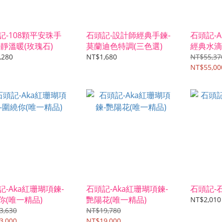
記-108顆平安珠手
石頭記-設計師經典手鍊-
石頭記-A
平靜溫暖(玫瑰石)
莫蘭迪色特調(三色選)
經典水滴
,280
NT$1,680
NT$55,37
NT$55,00
記-Aka紅珊瑚項鍊-
石頭記-Aka紅珊瑚項鍊-
石頭記-
你(唯一精品)
艷陽花(唯一精品)
NT$2,010
3,630
NT$19,780
3,000
NT$19,000