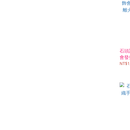
石頭記
會發
火(
NT$1