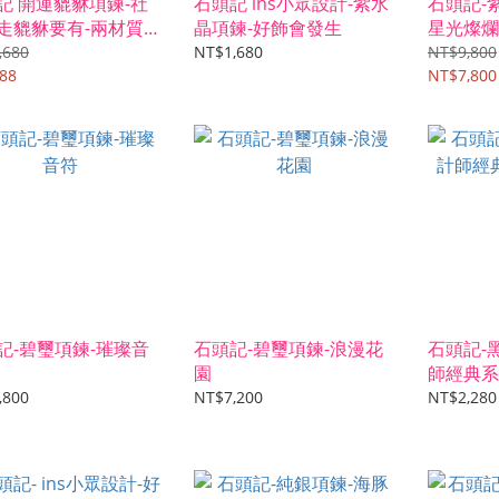
記 開運貔貅項鍊-社
石頭記 ins小眾設計-紫水
石頭記-
走貔貅要有-兩材質
晶項鍊-好飾會發生
星光燦爛
,680
NT$1,680
NT$9,800
88
NT$7,800
記-碧璽項鍊-璀璨音
石頭記-碧璽項鍊-浪漫花
石頭記-
園
師經典系
,800
NT$7,200
NT$2,280