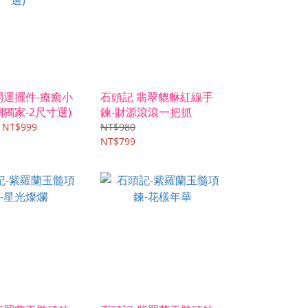
開運擺件-療癒小
石頭記 翡翠貔貅紅線手
網獨家-2尺寸選)
鍊-財源滾滾一把抓
 NT$999
NT$980
NT$799