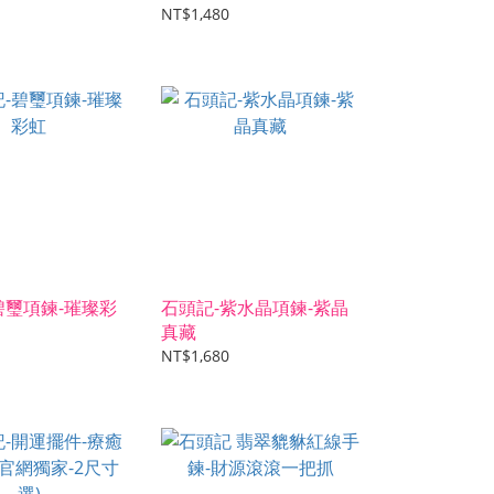
NT$1,480
碧璽項鍊-璀璨彩
石頭記-紫水晶項鍊-紫晶
真藏
NT$1,680