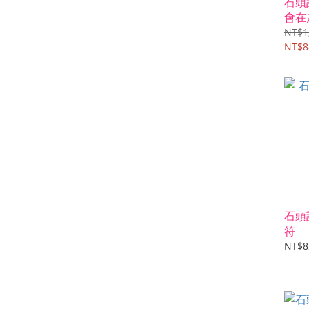
石頭
會在
選
NT$1
NT$8
石頭
符
NT$8