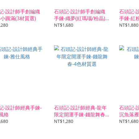
記-設計師手創編織
石頭記-設計師手創編織
石頭記-
-小圓滿(3材質選)
手鍊-織夢(紅瑪瑙/粉晶)2
手鍊-紅
材質選
,280
NT$1,680
NT$1,880
記-設計師經典手鍊-
石頭記-設計師經典-龍年
石頭記-
風格
限定開運手鍊-錢龍舞春-4
沉魚落雁
色材質選
,680
NT$1,280
NT$1,680