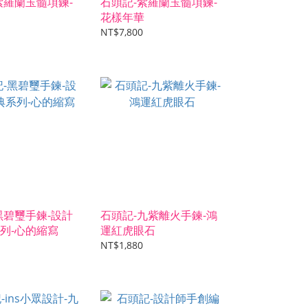
紫羅蘭玉髓項鍊-
石頭記-紫羅蘭玉髓項鍊-
花樣年華
NT$7,800
黑碧璽手鍊-設計
石頭記-九紫離火手鍊-鴻
列-心的縮寫
運紅虎眼石
NT$1,880