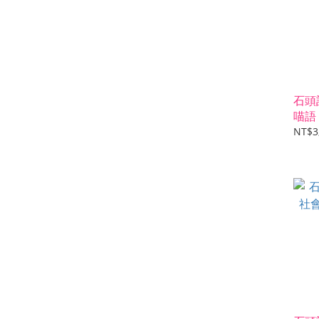
石頭
喵語
NT$3