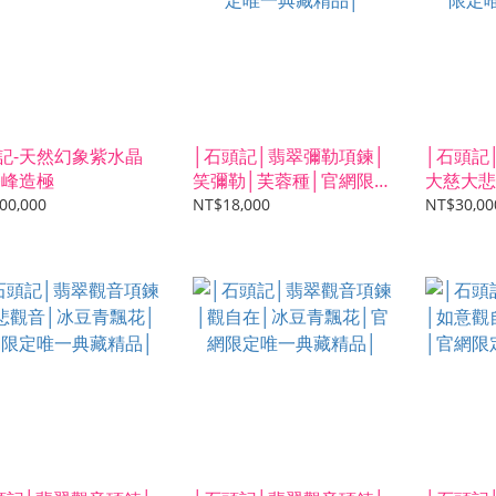
記-天然幻象紫水晶
│石頭記│翡翠彌勒項鍊│
│石頭記
登峰造極
笑彌勒│芙蓉種│官網限定
大慈大悲
唯一典藏精品│
定唯一典
00,000
NT$18,000
NT$30,00