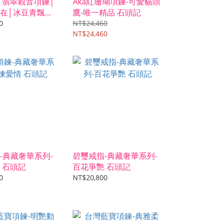
│翡翠觀音項鍊│
Aka紅珊瑚項鍊-可愛貓頭
在│冰豆青飄花│
鷹-唯一精品 石頭記
唯一典藏精品│
0
NT$24,460
NT$24,460
-典藏奢華系列-
碧璽戒指-典藏奢華系列-
 石頭記
百花爭艷 石頭記
0
NT$20,800