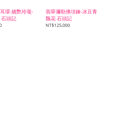
耳環-嬌艷玲瓏-
翡翠彌勒佛項鍊-冰豆青
 石頭記
飄花 石頭記
0
NT$125,000