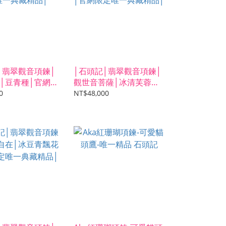
│翡翠觀音項鍊│
│石頭記│翡翠觀音項鍊│
│豆青種│官網限
觀世音菩薩│冰清芙蓉種│
藏精品│
官網限定唯一典藏精品│
0
NT$48,000