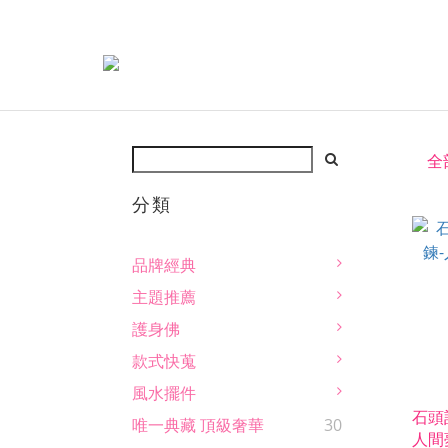
全
分類
品牌經典
主題推薦
護身佛
款式快蒐
風水擺件
石頭
唯一典藏 頂級奢華
30
人間