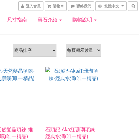
登入會員
購物車
聯絡我們
繁體中文
尺寸指南
寶石介紹
購物說明
天然髮晶項鍊-維
石頭記-Aka紅珊瑚項鍊-
嘆(唯一精品)
經典水滴(唯一精品)