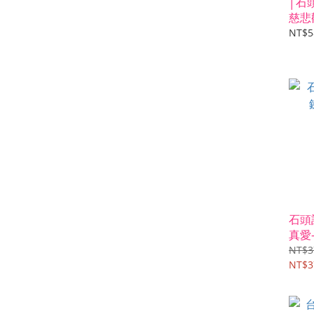
│石
慈悲
網限
NT$5
石頭
真愛
NT$3
NT$3