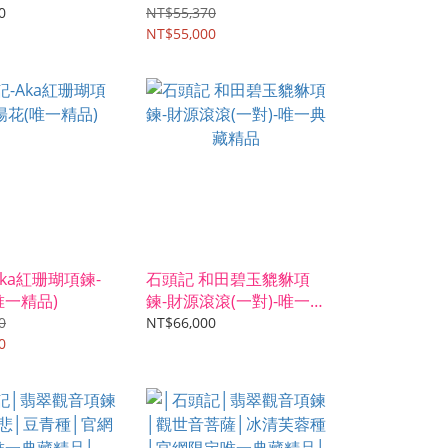
0
NT$55,370
NT$55,000
ka紅珊瑚項鍊-
石頭記 和田碧玉貔貅項
唯一精品)
鍊-財源滾滾(一對)-唯一典
藏精品
0
NT$66,000
0