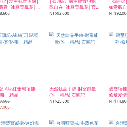
頭記│翡翠觀音項鍊│
│石頭記│翡翠觀音項鍊│
│石頭記
觀音│冰豆青飄花│官
觀自在│冰豆青飄花│官網
如意觀自
定唯一典藏精品│
限定唯一典藏精品│
官網限定
8,600
NT$92,000
NT$92,00
記-Aka紅珊瑚項鍊-
天然鈦晶手鍊-財富能量
碧璽項鍊
-唯一精品
(唯一精品) 石頭記
修煉愛情
7,680
NT$25,800
NT$14,80
7,000