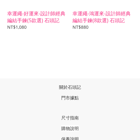
幸運繩-好運來-設計師經典
幸運繩-鴻運來-設計師經典
編結手鍊(5款選) 石頭記
編結手鍊(8款選) 石頭記
NT$1,080
NT$880
關於石頭記
門市據點
尺寸指南
購物說明
保養說明