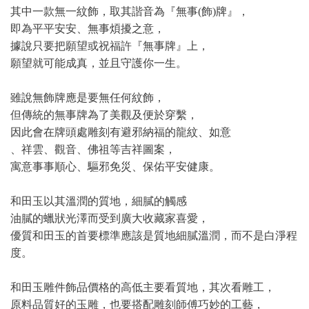
其中一款無一紋飾，取其諧音為『無事(飾)牌』，
即為平平安安、無事煩擾之意，
據說只要把願望或祝福許『無事牌』上，
願望就可能成真，並且守護你一生。
雖說無飾牌應是要無任何紋飾，
但傳統的無事牌為了美觀及便於穿繫，
因此會在牌頭處雕刻有避邪納福的龍紋、如意
、祥雲、觀音、佛祖等吉祥圖案，
寓意事事順心、驅邪免災、保佑平安健康。
和田玉以其溫潤的質地，細膩的觸感
油膩的蠟狀光澤而受到廣大收藏家喜愛，
優質和田玉的首要標準應該是質地細膩溫潤，而不是白淨程
度。
和田玉雕件飾品價格的高低主要看質地，其次看雕工，
原料品質好的玉雕，也要搭配雕刻師傅巧妙的工藝，