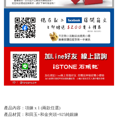
產品內容：項鍊 x 1 (兩款任選)
產品材質：和田玉+和金夾頭+925純銀鍊