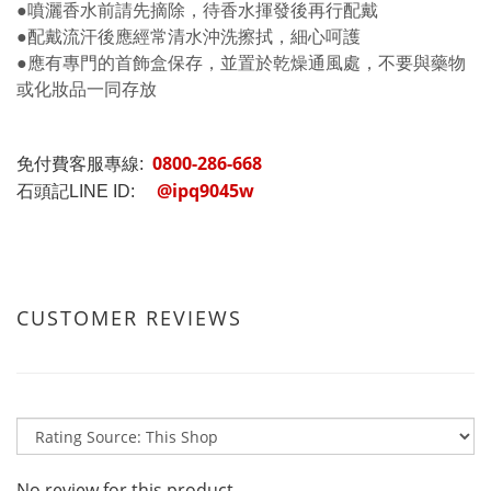
●噴灑香水前請先摘除，待香水揮發後再行配戴
●配戴流汗後應經常清水沖洗擦拭，細心呵護
●應有專門的首飾盒保存，並置於乾燥通風處，不要與藥物
或化妝品一同存放
0800-286-668
免付費客服專線:
@ipq9045w
石頭記LINE ID:
CUSTOMER REVIEWS
No review for this product