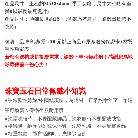
產品尺寸：主石
約31x18x4mm
(手工切磨，尺寸大小略有差
異)(以最長最寬處計)
產品尺寸：
項鍊長度約18吋
(項鍊為搭贈品，隨機出貨恕不
挑款)
包裝：品牌盒裝(需1000元以上商品)+原廠服務保證卡+材質
靈性功能表
若您有送禮或是提袋需求，請於下單時備註唷！感謝您為地
球環保盡一份心力！
珠寶玉石日常佩戴小知識
●手鍊彈性絲線/中國結項鍊，為耗材，正常約半年至一年建
議可換新以保衛生及耐用度
●洗澡洗頭時，不要配戴飾品，洗衣服時不要配戴戒指
●接觸酸，鹼等溶劑或沐浴乳、洗髮乳時，不要配戴首飾
●粗重勞動，體育活動時，應摘除首飾