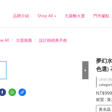
品牌介紹
Shop All
九紫離火運
門市據點
ew All
主題推薦
設計師經典手創
夢幻水
色選)
Until
08
categor
NT$999
材質
: 
黃水晶