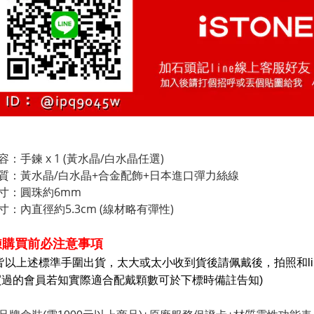
：手鍊 x 1 (黃水晶/白水晶任選)
質：黃水晶/白水晶+合金配飾+日本進口彈力絲線
寸：圓珠約6mm
寸：內直徑約5.3cm (線材略有彈性)
鍊購買前必注意事項
皆以上述標準手圍出貨，太大或太小收到貨後請佩戴後，
拍照和l
買過的會員若知實際適合配戴顆數可於下標時備註告知)