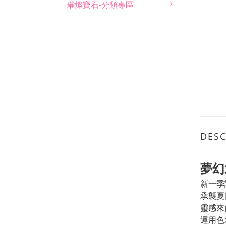
璀燦寶石-分類專區
DESC
夢幻
新一季
承襲夏
靈感來
運用色