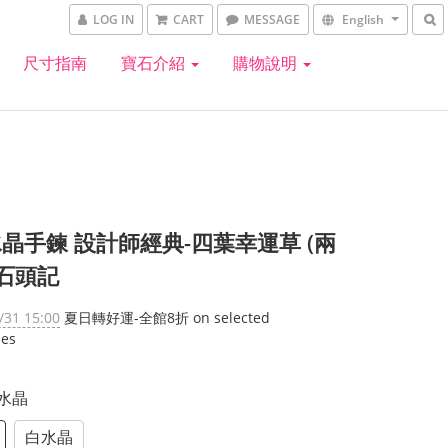
LOG IN
CART
MESSAGE
English
尺寸指南
寶石介紹
購物說明
晶手鍊 設計師經典-四葉幸運草 (兩
 石頭記
/31 15:00
夏日轉好運-全館8折 on selected
ies
黃水晶
白水晶