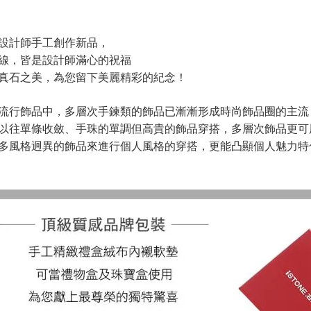
設計師手工創作新品，
線，皆是設計師滿心的祝福
真石之美，為您留下美麗精彩的紀念！
流行飾品中，多層次手鍊類的飾品已漸漸形成時尚飾品圈的主流
以往單條收斂、手珠的單調但高貴的飾品穿搭，多層次飾品更可
多風格迥異的飾品來進行個人風格的穿搭，更能凸顯個人魅力特