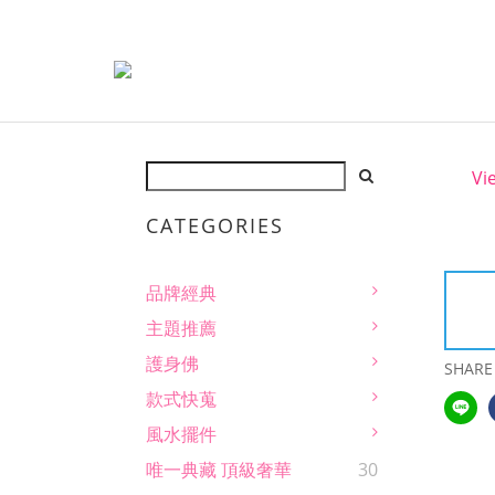
Vi
CATEGORIES
品牌經典
主題推薦
護身佛
SHARE
款式快蒐
風水擺件
唯一典藏 頂級奢華
30