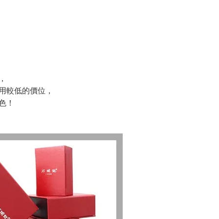
，
用較低的價位，
色！