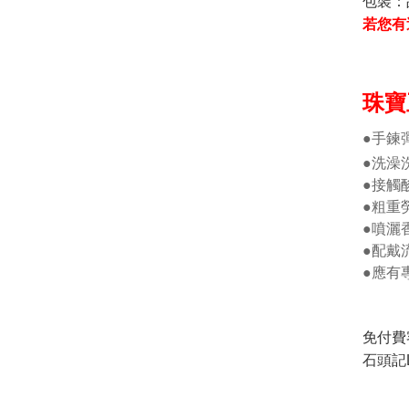
包裝：
若您有
珠寶
●手鍊
●洗澡
●接觸
●粗重
●噴灑
●配戴
●應有
免付費
石頭記L