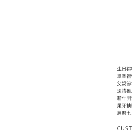
生日禮
畢業禮
父親節
送禮推
新年開
尾牙抽
農曆七
CUS