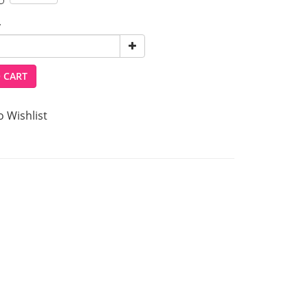
y
 CART
o Wishlist