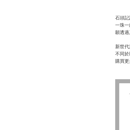
石頭記
一珠一
願透過
新世代
不同於
購買更