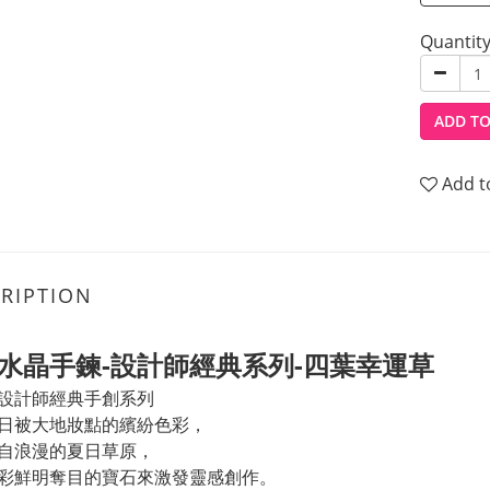
Quantit
ADD TO
Add t
RIPTION
水晶手鍊-設計師經典系列-四葉幸運草
設計師經典手創系列
日被大地妝點的繽紛色彩，
自浪漫的夏日草原，
彩鮮明奪目的寶石來激發靈感創作。