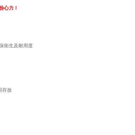
份心力！
保衛生及耐用度
同存放