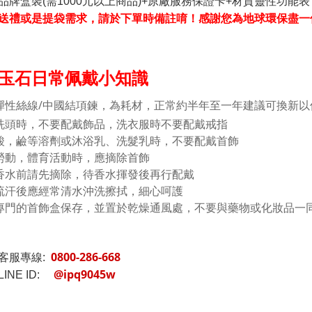
品牌盒裝(需1000元以上商品)+原廠服務保證卡+材質靈性功能表
送禮或是提袋需求，請於下單時備註唷！感謝您為地球環保盡一
玉石日常佩戴小知識
彈性絲線/中國結項鍊，為耗材，正常約半年至一年建議可換新以
洗頭時，不要配戴飾品，洗衣服時不要配戴戒指
酸，鹼等溶劑或沐浴乳、洗髮乳時，不要配戴首飾
勞動，體育活動時，應摘除首飾
香水前請先摘除，待香水揮發後再行配戴
流汗後應經常清水沖洗擦拭，細心呵護
專門的首飾盒保存，並置於乾燥通風處，不要與藥物或化妝品一
0800-286-668
客服專線:
@ipq9045w
INE ID: