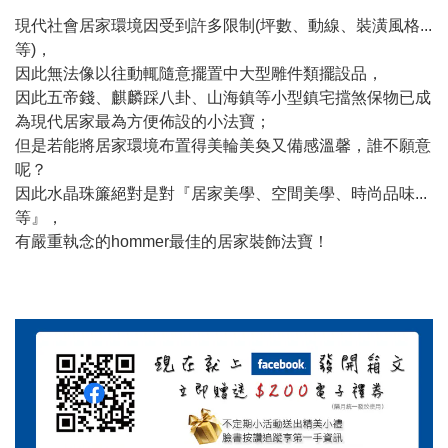
現代社會居家環境因受到許多限制(坪數、動線、裝潢風格...
等)，
因此無法像以往動輒隨意擺置中大型雕件類擺設品，
因此五帝錢、麒麟踩八卦、山海鎮等小型鎮宅擋煞保物已成
為現代居家最為方便佈設的小法寶；
但是若能將居家環境布置得美輪美奐又備感溫馨，誰不願意
呢？
因此水晶珠簾絕對是對『居家美學、空間美學、時尚品味...
等』，
有嚴重執念的hommer最佳的居家裝飾法寶！