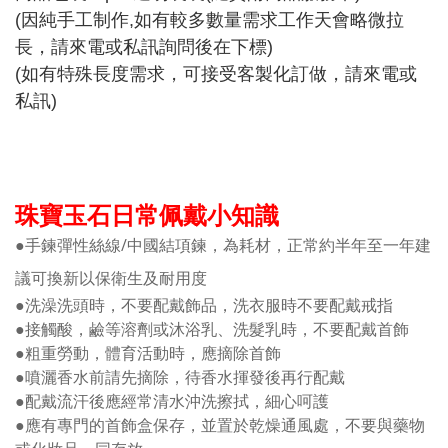
(因純手工制作,如有較多數量需求工作天會略微拉
長，
請來電或私訊詢問後在下標)
(如有特殊長度需求，可接受客製化訂做，請來電或
私訊)
珠寶玉石日常佩戴小知識
●手鍊彈性絲線/中國結項鍊，為耗材，正常約半年至一年建
議可換新以保衛生及耐用度
●洗澡洗頭時，不要配戴飾品，洗衣服時不要配戴戒指
●接觸酸，鹼等溶劑或沐浴乳、洗髮乳時，不要配戴首飾
●粗重勞動，體育活動時，應摘除首飾
●噴灑香水前請先摘除，待香水揮發後再行配戴
●配戴流汗後應經常清水沖洗擦拭，細心呵護
●應有專門的首飾盒保存，並置於乾燥通風處，不要與藥物