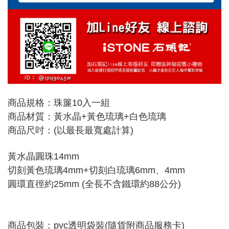
商品規格：珠簾10入一組
商品材質：黃水晶+黃色琉璃+白色琉璃
商品尺吋：(以最長最寬處計算)
黃水晶圓珠14mm
切刻黃色琉璃4mm+切刻白琉璃6mm、4mm
圓環直徑約25mm (全長不含鐵環約88公分)
商品包裝：pvc透明袋裝(隨貨附商品服務卡)