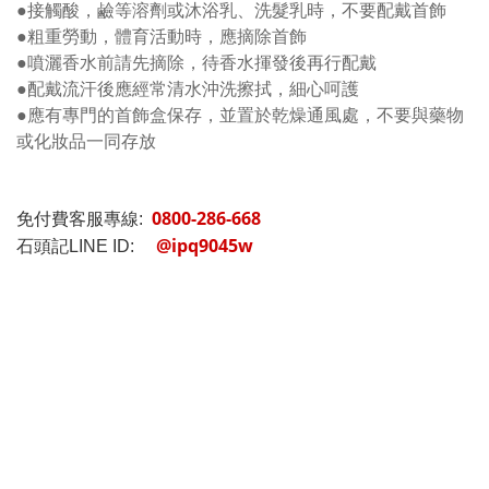
●接觸酸，鹼等溶劑或沐浴乳、洗髮乳時，不要配戴首飾
●粗重勞動，體育活動時，應摘除首飾
●噴灑香水前請先摘除，待香水揮發後再行配戴
●配戴流汗後應經常清水沖洗擦拭，細心呵護
●應有專門的首飾盒保存，並置於乾燥通風處，不要與藥物
或化妝品一同存放
0800-286-668
免付費客服專線:
@ipq9045w
石頭記LINE ID: