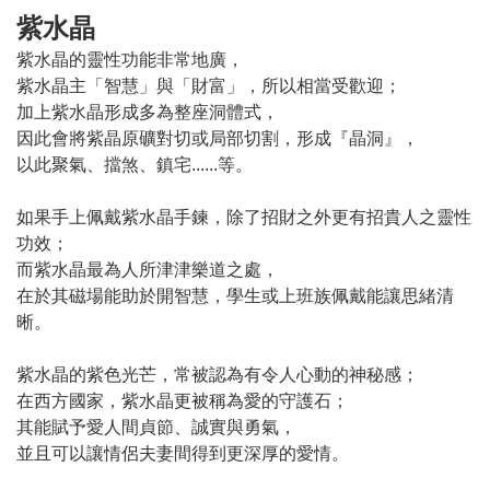
紫水晶
紫水晶的靈性功能非常地廣，
紫水晶主「智慧」與「財富」，所以相當受歡迎；
加上紫水晶形成多為整座洞體式，
因此會將紫晶原礦對切或局部切割，形成『晶洞』，
以此聚氣、擋煞、鎮宅......等。
如果手上佩戴紫水晶手鍊，除了招財之外更有招貴人之靈性
功效；
而紫水晶最為人所津津樂道之處，
在於其磁場能助於開智慧，學生或上班族佩戴能讓思緒清
晰。
紫水晶的紫色光芒，常被認為有令人心動的神秘感；
在西方國家，紫水晶更被稱為愛的守護石；
其能賦予愛人間貞節、誠實與勇氣，
並且可以讓情侶夫妻間得到更深厚的愛情。