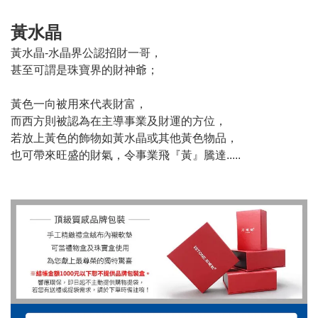
黃水晶
黃水晶-水晶界公認招財一哥，
甚至可謂是珠寶界的財神爺；
黃色一向被用來代表財富，
而西方則被認為在主導事業及財運的方位，
若放上黃色的飾物如黃水晶或其他黃色物品，
也可帶來旺盛的財氣，令事業飛『黃』騰達.....