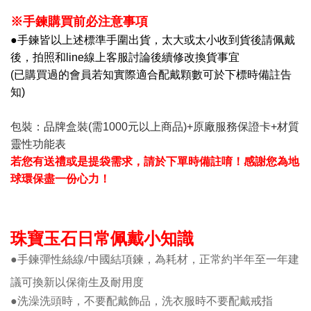
※手鍊購買前必注意事項
●手鍊皆以上述標準手圍出貨，太大或太小收到貨後請佩戴
後，
拍照和line線上客服討論後續修改換貨事宜
(已購買過的會員若知實際適合配戴顆數可於下標時備註告
知)
包裝：品牌盒裝(需1000元以上商品)+原廠服務保證卡+材質
靈性功能表
若您有送禮或是提袋需求，請於下單時備註唷！感謝您為地
球環保盡一份心力！
珠寶玉石日常佩戴小知識
●手鍊彈性絲線/中國結項鍊，為耗材，正常約半年至一年建
議可換新以保衛生及耐用度
●洗澡洗頭時，不要配戴飾品，洗衣服時不要配戴戒指