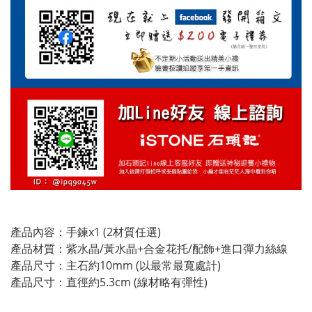
產品內容：手鍊x1 (2材質任選)
產品材質：紫水晶/黃水晶+合金花托/配飾+進口彈力絲線
產品尺寸：主石約10mm (以最常最寬處計)
產品尺寸：直徑約5.3cm (線材略有彈性)