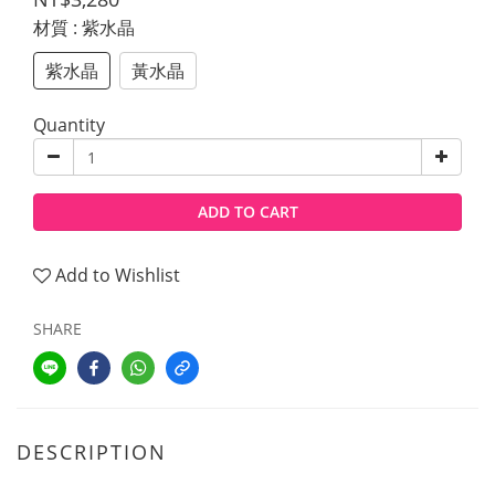
材質
: 紫水晶
紫水晶
黃水晶
Quantity
ADD TO CART
Add to Wishlist
SHARE
DESCRIPTION