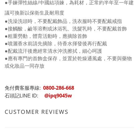
●手鍊彈性絲線/中國結項鍊，為耗材，正常約半年至一年建
議可換新以保衛生及耐用度
●洗澡洗頭時，不要配戴飾品，洗衣服時不要配戴戒指
●接觸酸，鹼等溶劑或沐浴乳、洗髮乳時，不要配戴首飾
●粗重勞動，體育活動時，應摘除首飾
●噴灑香水前請先摘除，待香水揮發後再行配戴
●配戴流汗後應經常清水沖洗擦拭，細心呵護
●應有專門的首飾盒保存，並置於乾燥通風處，不要與藥物
或化妝品一同存放
0800-286-668
免付費客服專線:
@ipq9045w
石頭記LINE ID:
CUSTOMER REVIEWS