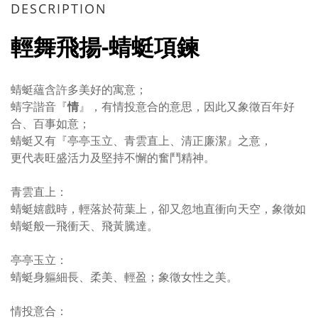
DESCRIPTION
輕舞飛揚-蜻蜓項鍊
蜻蜓蘊含許多美好的寓意；
蜻字諧音『
情
』，有情投意合的意思，因此又象徵百年好
合、百事如意；
蜻蜓又有『亭亭玉立、青雲直上、清正廉潔』之意，
更代表旺盛活力及堅持不懈的奮鬥精神。
青雲直上：
蜻蜓嬉戲時，輕落於荷葉上，卻又忽地直衝向天空，象徵如
蜻蜓般一飛衝天、飛黃騰達。
亭亭玉立：
蜻蜓身軀細長、柔美、輕盈；象徵女性之美。
情投意合：