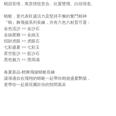
蜻諧音情，寓意情投意合、比翼雙飛、白頭偕老。
蜻蜓，更代表旺盛活力及堅持不懈的奮鬥精神
『蜻』舞飛揚系列長鍊，共有六色六材質可選：
金色流沙 >> 金沙石
金絲蜜糖 >> 金絲玉
招財虎眼 >> 虎眼石
七彩盛夏 >> 七彩玉
星空藍沙 >> 藍沙石
黑色魅力 >> 黑瑪瑙
春夏新品-輕舞飛揚蜻蜓長鍊
讓湖邊自在飛翔的蜻蜓一起帶你翱遊盛夏艷陽，
更帶你一起展現屬於你的頸間風采