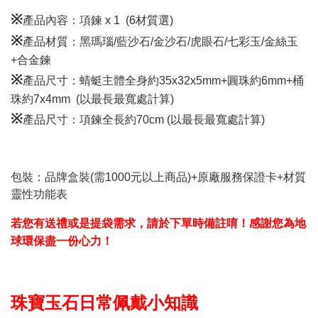
※
產品內容：項鍊 x 1 (6材質選)
※
產品材質：
黑瑪瑙/藍沙石/金沙石/虎眼石/七彩玉/金絲玉
+合金鍊
※
產品尺寸：
蜻蜓主體全身約35x32x5mm+圓珠約6mm+桶
珠約7x4mm (以最長最寬處計算)
※
產品尺寸：
項鍊全長約70cm (以最長最寬處計算)
包裝：品牌盒裝(需1000元以上商品)+原廠服務保證卡+材質
靈性功能表
若您有送禮或是提袋需求，請於下單時備註唷！感謝您為地
球環保盡一份心力！
珠寶玉石日常佩戴小知識