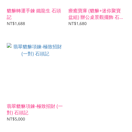
貔貅轉運手鍊 鐵龍生 石頭
療癒寶庫 (貔貅+迷你聚寶
記
盆組) 辦公桌景觀擺飾 石頭
記
NT$1,688
NT$1,680
翡翠貔貅項鍊-極致招財 (一
對) 石頭記
NT$5,000