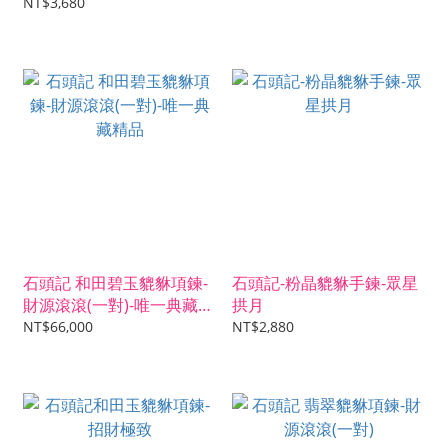
NT$3,680
石頭記 和田碧玉貔貅項鍊-
石頭記-粉晶貔貅手鍊-眾星
財源滾滾(一對)-唯一典藏精
拱月
品
NT$66,000
NT$2,880