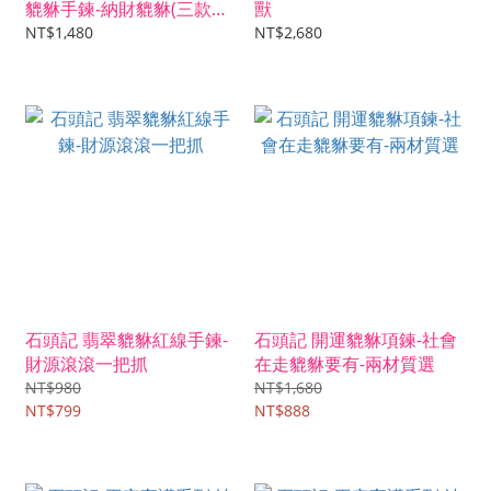
貔貅手鍊-納財貔貅(三款式
獸
選)
NT$1,480
NT$2,680
石頭記 翡翠貔貅紅線手鍊-
石頭記 開運貔貅項鍊-社會
財源滾滾一把抓
在走貔貅要有-兩材質選
NT$980
NT$1,680
NT$799
NT$888