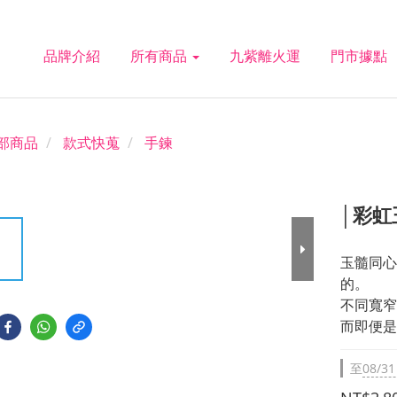
品牌介紹
所有商品
九紫離火運
門市據點
部商品
款式快蒐
手鍊
│彩虹
玉髓同心
的。
不同寬窄
而即便是
至
08/31