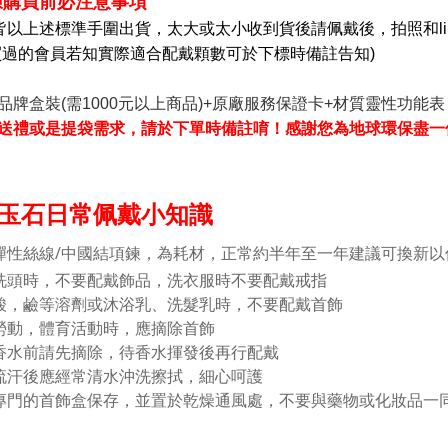
鍊購買前必注意事項
皆以上述標準手圍出貨，太大或太小收到貨後請佩戴後，
拍照和l
買過的會員若知實際適合配戴顆數可於下標時備註告知)
品牌盒裝(需1000元以上商品)+原廠服務保證卡+材質靈性功能表
送禮或是提袋需求，請於下單時備註唷！感謝您為地球環保盡一
玉石日常佩戴小知識
彈性絲線/中國結項鍊，為耗材，正常約半年至一年建議可換新以
洗頭時，不要配戴飾品，洗衣服時不要配戴戒指
酸，鹼等溶劑或沐浴乳、洗髮乳時，不要配戴首飾
勞動，體育活動時，應摘除首飾
香水前請先摘除，待香水揮發後再行配戴
流汗後應經常清水沖洗擦拭，細心呵護
專門的首飾盒保存，並置於乾燥通風處，不要與藥物或化妝品一