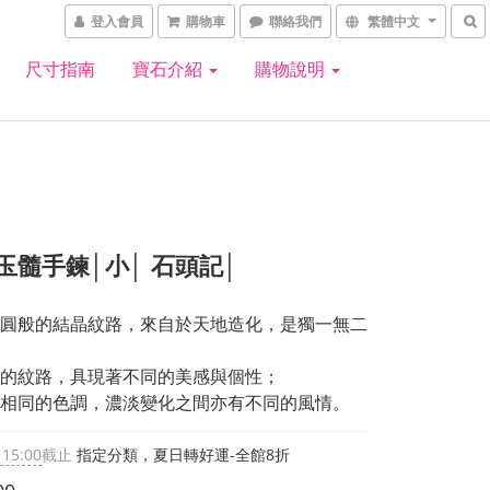
登入會員
購物車
聯絡我們
繁體中文
尺寸指南
寶石介紹
購物說明
玉髓手鍊│小│ 石頭記│
圓般的結晶紋路，來自於天地造化，是獨一無二
的紋路，具現著不同的美感與個性；
相同的色調，濃淡變化之間亦有不同的風情。
 15:00
截止
指定分類，夏日轉好運-全館8折