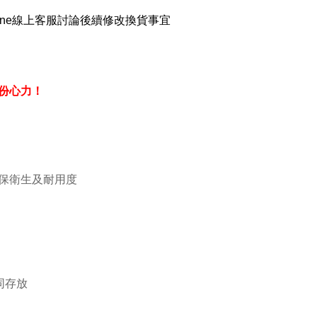
ine線上客服討論後續修改換貨事宜
份心力！
保衛生及耐用度
同存放