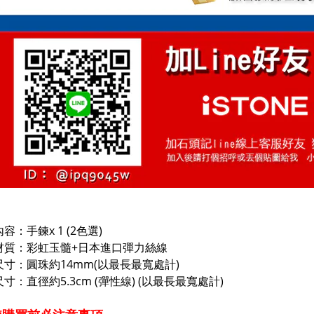
容：手鍊x 1 (2色選)
材質：彩虹玉髓+日本進口彈力絲線
尺寸：圓珠約14mm(以最長最寬處計)
寸：直徑約5.3cm (彈性線) (以最長最寬處計)