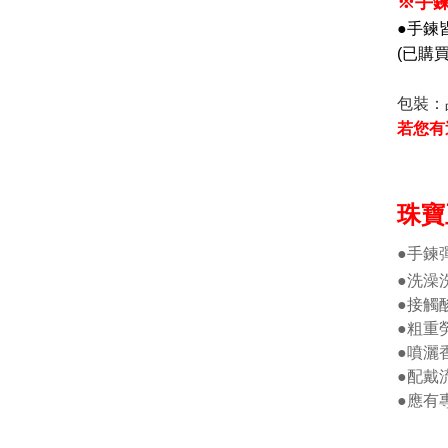
※手
●手鍊
(已購
包裝：
若您有
珠寶
●手鍊
●洗澡
●接觸
●粗重
●噴灑
●配戴
●應有