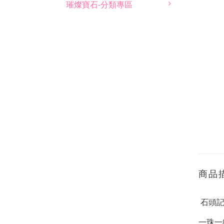
璀燦寶石-分類專區
商品
石頭
一珠一