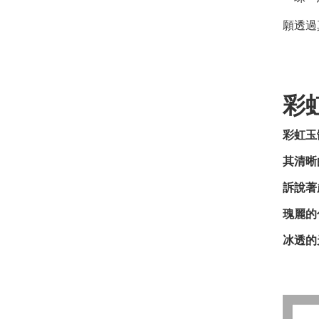
願透過
彩
彩虹玉
其清晰
訴說著
瑰麗的
冰透的