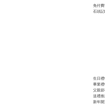
免付費
石頭記L
生日禮
畢業禮
父親節
送禮推
新年開