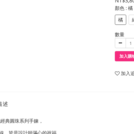
NT$3,8
顏色
: 橘
橘
數量
加入購
加入
描述
記經典圓珠系列手鍊，
線，皆是設計師滿心的祝福，