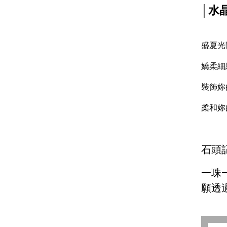
│水
盛夏光
嬌柔細
裝飾妳
柔和妳
石頭
一珠
願透