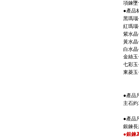
項鍊墜含
●產品
黑瑪瑙
紅瑪瑙
紫水晶
黃水晶
白水晶
金絲玉
七彩玉
東菱玉
●產品
主石約1
●產品
銀鍊長
●銀鍊