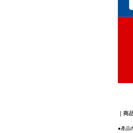
｜商
●產品