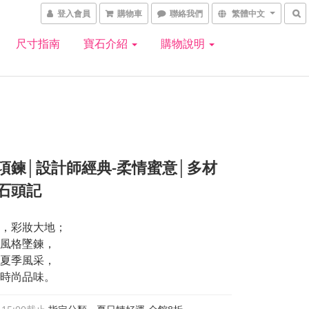
登入會員
購物車
聯絡我們
繁體中文
尺寸指南
寶石介紹
購物說明
項鍊│設計師經典-柔情蜜意│多材
石頭記
，彩妝大地；
風格墜鍊，
夏季風采，
時尚品味。