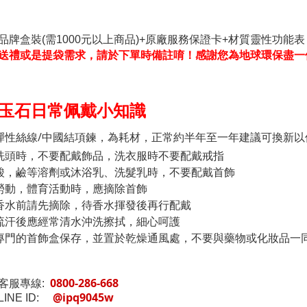
品牌盒裝(需1000元以上商品)+原廠服務保證卡+材質靈性功能表
送禮或是提袋需求，請於下單時備註唷！感謝您為地球環保盡一
玉石日常佩戴小知識
彈性絲線/中國結項鍊，為耗材，正常約半年至一年建議可換新以
洗頭時，不要配戴飾品，洗衣服時不要配戴戒指
酸，鹼等溶劑或沐浴乳、洗髮乳時，不要配戴首飾
勞動，體育活動時，應摘除首飾
香水前請先摘除，待香水揮發後再行配戴
流汗後應經常清水沖洗擦拭，細心呵護
專門的首飾盒保存，並置於乾燥通風處，不要與藥物或化妝品一
0800-286-668
客服專線:
@ipq9045w
INE ID: