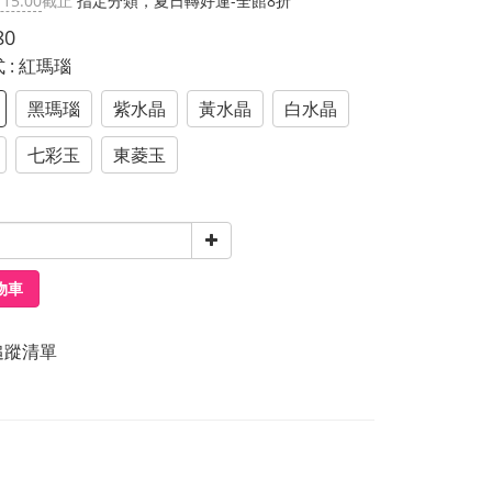
 15:00
截止
指定分類，夏日轉好運-全館8折
80
式
: 紅瑪瑙
黑瑪瑙
紫水晶
黃水晶
白水晶
七彩玉
東菱玉
物車
追蹤清單