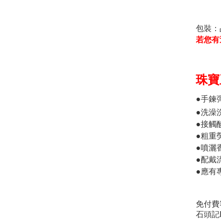
包裝：
若您有
珠寶
●手鍊
●洗澡
●接觸
●粗重
●噴灑
●配戴
●應有
免付費
石頭記L