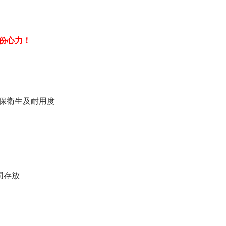
份心力！
保衛生及耐用度
同存放