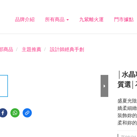
品牌介紹
所有商品
九紫離火運
門市據點
部商品
主題推薦
設計師經典手創
│水晶
質選│
盛夏光陰
嬌柔細緻
裝飾妳的
柔和妳的