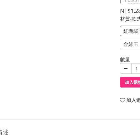
至
08/31
NT$1,2
材質-款
紅瑪瑙
金絲玉
數量
加入購
加入
描述