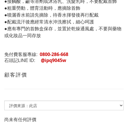
●接觸酸，鹼等溶劑或沐浴乳、洗髮乳時，不要配戴首飾
●粗重勞動，體育活動時，應摘除首飾
●噴灑香水前請先摘除，待香水揮發後再行配戴
●配戴流汗後應經常清水沖洗擦拭，細心呵護
●應有專門的首飾盒保存，並置於乾燥通風處，不要與藥物
或化妝品一同存放
0800-286-668
免付費客服專線:
@ipq9045w
石頭記LINE ID:
顧客評價
尚未有任何評價