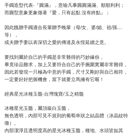
手鐲造型代表-『圓滿』，意喻凡事圓圓滿滿、順順利利；
而圓型意象更象徵著『愛，只有起點 沒有終點』；
因此餽贈手鐲適合長輩贈予晚輩（母/女、婆/媳、祖/孫…
等），
或夫贈予妻以表深切之愛的傳達及永恆延續之意。
要找到屬於自己的手鐲是非常難得的巧妙緣份，
畢竟珍品難求，加上又要符合自己的手腕圍實屬非常難得，
因此若發現一只極為中意的手鐲，尺寸又剛好與自己相符，
一定要好好把握機會，當下就要立馬擁有它喔！
經典星光冰種玉髓-台灣瑰寶/玉之精髓
冰種星光玉髓，屬頂級白玉髓，
無色透明，內部可見不規則的葡萄串狀之結晶體（冰晶紋特
徵）。
內部潔淨且透明度高的星光冰種玉髓，種地、水頭皆如其