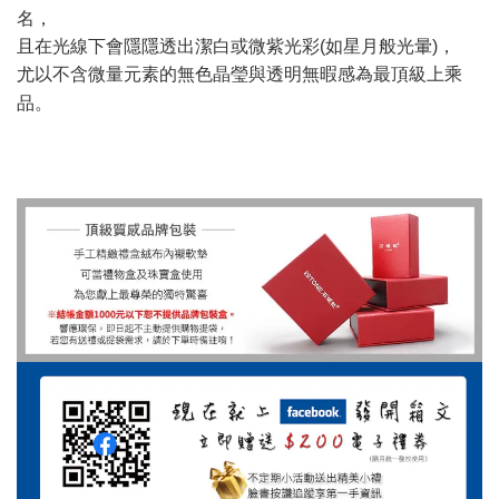
名，
且在光線下會隱隱透出潔白或微紫光彩(如星月般光暈)，
尤以不含微量元素的無色晶瑩與透明無暇感為最頂級上乘
品。