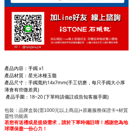
產品內容：手鐲 x1
產品材質：
星光冰種玉髓
產品尺寸：手鐲寬約14x7mm(手工切磨，每只手鐲大小厚
薄會有些微差異)
產品手圍：18~20 (下單時請備註或告知客服手圍)
包裝：品牌盒裝(需1000元以上商品)+原廠服務保證卡+材質
靈性功能表
若您有送禮或是提袋需求，請於下單時備註唷！感謝您為地
球環保盡一份心力！