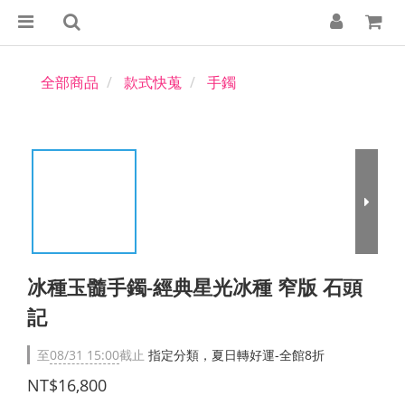
全部商品
款式快蒐
手鐲
冰種玉髓手鐲-經典星光冰種 窄版 石頭
記
至
08/31 15:00
截止
指定分類，夏日轉好運-全館8折
NT$16,800