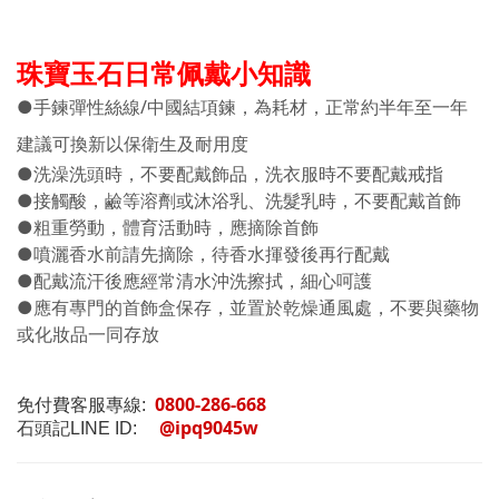
珠寶玉石日常佩戴小知識
●手鍊彈性絲線/中國結項鍊，為耗材，正常約半年至一年
建議可換新以保衛生及耐用度
●洗澡洗頭時，不要配戴飾品，洗衣服時不要配戴戒指
●接觸酸，鹼等溶劑或沐浴乳、洗髮乳時，不要配戴首飾
●粗重勞動，體育活動時，應摘除首飾
●噴灑香水前請先摘除，待香水揮發後再行配戴
●配戴流汗後應經常清水沖洗擦拭，細心呵護
●應有專門的首飾盒保存，並置於乾燥通風處，不要與藥物
或化妝品一同存放
0800-286-668
免付費客服專線:
@ipq9045w
石頭記LINE ID: