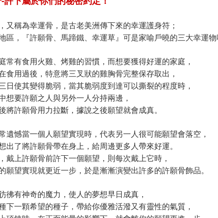
骨-許下屬於你們的秘密約定！
，又稱為幸運骨，是古老美洲傳下來的幸運護身符；
地區，『許願骨、馬蹄鐵、幸運草』可是家喻戶曉的三大幸運物喔
庭常有食用火雞、烤雞的習慣，而想要獲得好運的家庭，
在食用過後，特意將三叉狀的雞胸骨完整保存取出，
三日使其變得脆弱，當其脆弱度到達可以撕裂的程度時，
中想要許願之人與另外一人分持兩邊，
後將許願骨用力拉斷，據說之後願望就會成真。
常遺憾當一個人願望實現時，代表另一人很可能願望會落空，
想出了將許願骨帶在身上，給周邊更多人帶來好運。
，戴上許願骨前許下一個願望，則每次戴上它時，
的願望實現就更近一步，於是漸漸演變出許多的許願骨飾品。
彷彿有神奇的魔力，使人的夢想早日成真，
種下一顆希望的種子，
帶給你優雅活潑又有靈性的氣質，