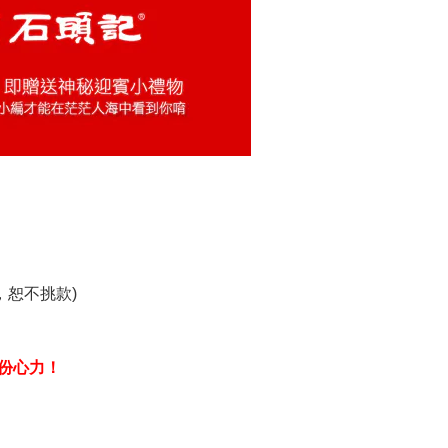
品，恕不挑款)
份心力！