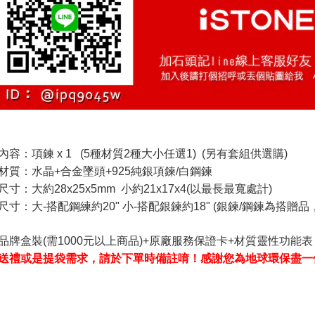
內容：項鍊 x 1 (5種材質2種大小任選1) (另有套組供選購)
材質：水晶+合金墜頭+925純銀項鍊/白鋼鍊
尺寸：
大約28x25x5mm 小約21x17x4(以最長最寬處計)
尺寸：
大-搭配鋼練約20" 小-搭配銀鍊約18" (銀鍊/鋼鍊為搭贈
品牌盒裝(需1000元以上商品)+原廠服務保證卡+材質靈性功能表
送禮或是提袋需求，請於下單時備註唷！感謝您為地球環保盡一