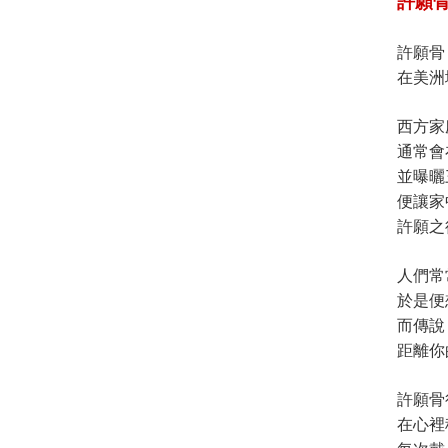
許願
許願骨
在美洲
西方家
通常會
並曝曬
便讓家
許願之
人們常
於是便
而傳說
距離你
許願骨
在心裡