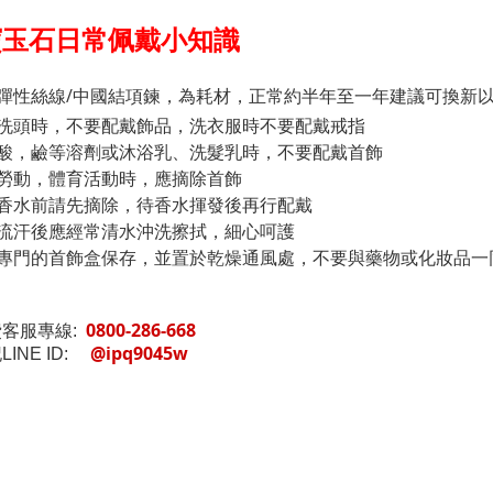
寶玉石日常佩戴小知識
鍊彈性絲線/中國結項鍊，為耗材，正常約半年至一年建議可換新
澡洗頭時，不要配戴飾品，洗衣服時不要配戴戒指
觸酸，鹼等溶劑或沐浴乳、洗髮乳時，不要配戴首飾
重勞動，體育活動時，應摘除首飾
灑香水前請先摘除，待香水揮發後再行配戴
戴流汗後應經常清水沖洗擦拭，細心呵護
有專門的首飾盒保存，並置於乾燥通風處，不要與藥物或化妝品一
0800-286-668
費客服專線:
@ipq9045w
LINE ID: