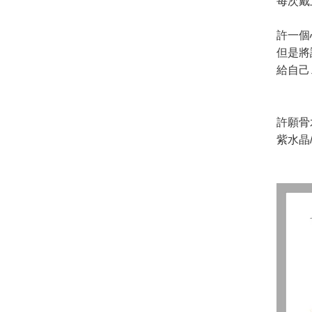
每次戴
許一個
但是將
給自己
許願骨
紫水晶