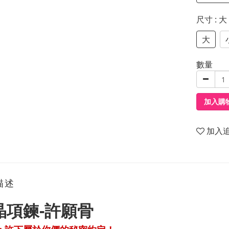
尺寸
: 大
大
數量
加入購
加入
描述
晶項鍊-許願骨