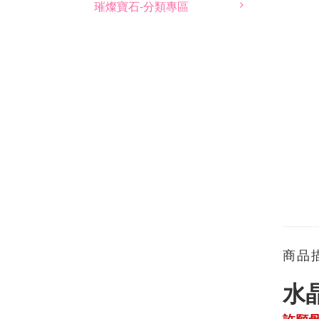
璀燦寶石-分類專區
商品
水