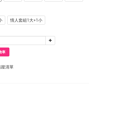
小
情人套組1大+1小
物車
追蹤清單