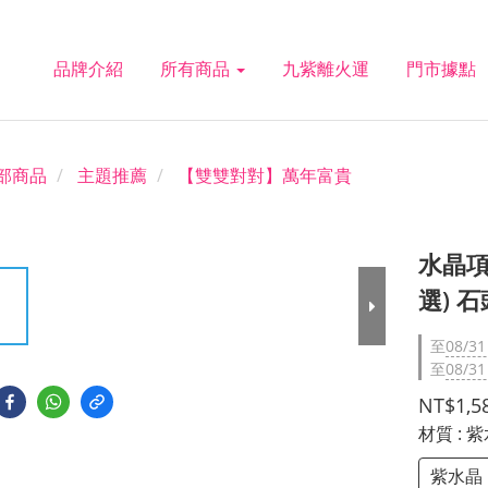
品牌介紹
所有商品
九紫離火運
門市據點
部商品
主題推薦
【雙雙對對】萬年富貴
水晶項
選) 
至
08/31
至
08/31
NT$1,5
材質
: 
紫水晶