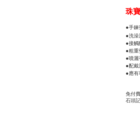
珠
●手
●洗
●接
●粗
●噴
●配
●應
免付
石頭記