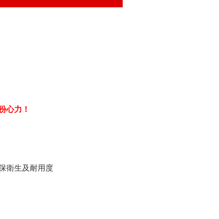
份心力！
保衛生及耐用度