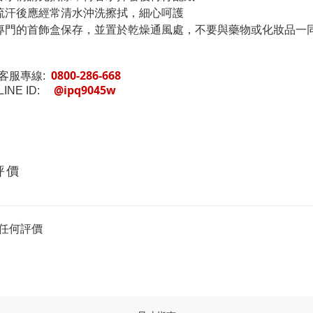
流汗後應經常清水沖洗擦拭，細心呵護
專門的首飾盒保存，並置於乾燥通風處，不要與藥物或化妝品一
0800-286-668
客服專線:
@ipq9045w
INE ID:
評價
任何評價