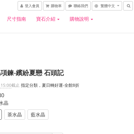
登入會員
購物車
聯絡我們
繁體中文
尺寸指南
寶石介紹
購物說明
項鍊-繽紛夏戀 石頭記
 15:00
截止
指定分類，夏日轉好運-全館8折
80
白水晶
茶水晶
藍水晶