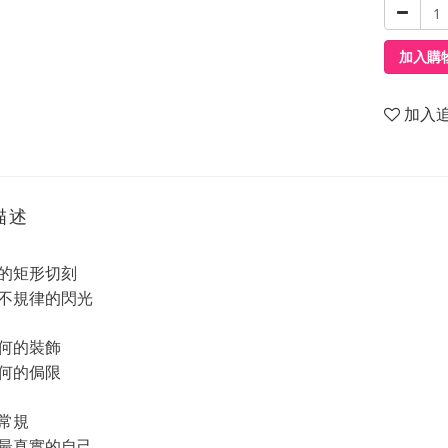
加入購
加入
描述
的矩形切刻
不規律的閃光
何的裝飾
何的侷限
常規
最真實的自己