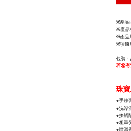
※
產品
※
產品
※
產品
※
項鍊
包裝：
若您有
珠寶
●手鍊
●洗澡
●接觸
●粗重
●噴灑