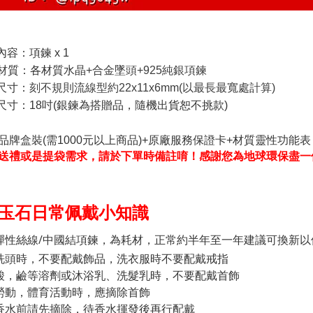
內容：
項鍊 x 1
材質：
各材質水晶
+合金墜頭+925純銀項鍊
尺寸：
刻不規則流線型約22x11x6mm(以最長最寬處計算)
尺寸：18吋
(銀鍊為搭贈品，隨機出貨恕不挑款)
品牌盒裝(需1000元以上商品)+原廠服務保證卡+材質靈性功能表
送禮或是提袋需求，請於下單時備註唷！感謝您為地球環保盡一
玉石日常佩戴小知識
彈性絲線/中國結項鍊，為耗材，正常約半年至一年建議可換新以
洗頭時，不要配戴飾品，洗衣服時不要配戴戒指
酸，鹼等溶劑或沐浴乳、洗髮乳時，不要配戴首飾
勞動，體育活動時，應摘除首飾
香水前請先摘除，待香水揮發後再行配戴