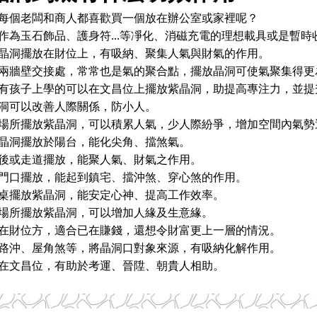
每個老闆和商人都喜歡買一個放在辦公室或家裡呢？
...
作為玉石飾品、護身符
等凈化、消磁充電的理想載具或是暫時
晶洞擺放在財位上，有吸納、聚集人氣與財氣的作用。
兩牆壁交接處，常常也是氣的聚合點，擺放晶洞可使氣聚集得更
有孩子上學的可以在文昌位上擺放紫晶洞，助提高專注力，並提
洞可以改善人際關係，防小人。
場所擺放紫晶洞，可以積累人氣，少人際紛爭，增加空間內氣勢
晶洞擺放於陽台，能化尖角、擋煞氣。
後或走道擺放，能聚人氣、財氣之作用。
門口擺放，能起到鎮宅、擋沖煞、穿心煞的作用。
桌擺放紫晶洞，能安定心神、提高工作效率。
場所擺放紫晶洞，可以增加人緣及生意緣。
在財位方，適合已在賺錢，還想令財富更上一層的情況。
路沖、屋角煞等，將晶洞口對象來源，有吸納化解作用。
在文昌位，有助於考運、晉陞、朝貴人相助。