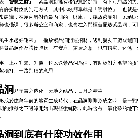
表
「智慧之財」
，紫晶洞對擁有者智慧的加持，有不可思議的力
有許多財位的判定方式，其中比較簡單就是「明財位」，
也就是
常建議，在屋內斜對角最內側的「財庫」，
擺放紫晶洞，以納財
師也强調，很多辦公室和商家，
也會在入門櫃台擺放紫晶洞，可
風生水起好運來」，擺放紫晶洞開運招財，
遇到親友工廠或鋪面
將紫晶洞作為禮物贈送，有安座、定居之意，
也有鎮宅、化煞、
事、上司升遷、升職，也以送紫晶洞為佳，
有助於對方名望的提
紮穩打、一路到頂的意思。
晶洞
乃宇宙之造化，天地之結晶，日月之精華。
形成於億萬年前的地質生成時代，
在晶洞剛剛形成之時，是一顆
間的推移之下邊緣開始出現些微縫隙，
此時含有二氧化矽的地下
。
晶洞到底有什麼功效作用