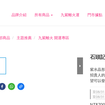
品牌介紹
所有商品
九紫離火運
門市據點
部商品
主題推薦
九紫離火 開運專區
石頭記
紫水晶形
招貴人的
望可以發
至
08/31
至
08/31
NT$700