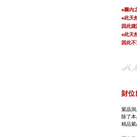
※圖內
※此天
因此建
※
此天
因此不
財位
紫晶洞
除了本
精品紫