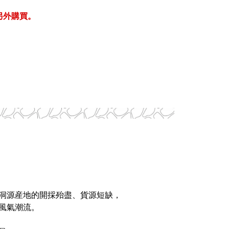
另外購買。
，
，
洞源産地的開採殆盡、貨源短缺，
風氣潮流。