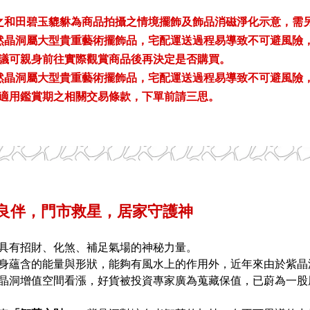
之和田碧玉貔貅為商品拍攝之情境擺飾及飾品消磁淨化示意，需
然晶洞屬大型貴重藝術擺飾品，宅配運送過程易導致不可避風險
議可親身前往實際觀賞商品後再決定是否購買。
然晶洞屬大型貴重藝術擺飾品，宅配運送過程易導致不可避風險
適用鑑賞期之相關交易條款，下單前請三思。
良伴，門市救星，居家守護神
具有招財、化煞、補足氣場的神秘力量。
身蘊含的能量與形狀，能夠有風水上的作用外，
近年來由於紫晶
晶洞增值空間看漲，好貨被投資專家廣為蒐藏保值，
已蔚為一股