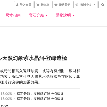
登入會員
購物車
聯絡我們
繁體中文
尺寸指南
寶石介紹
購物說明
-天然幻象紫水晶洞-登峰造極
成時間相當久遠且珍貴，被認為有招財、聚財和
功效，所以常可見人將紫水晶洞擺放在財位，希
揮其錢滾錢的加乘效果。
 15:00
截止
指定分類，夏日轉好運-全館8折
 15:00
截止
指定分類，夏日轉好運-全館8折
,000