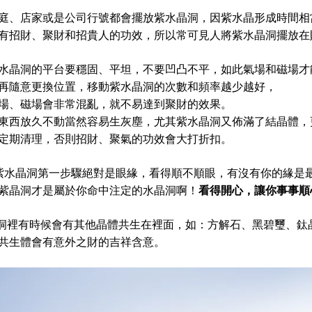
庭、店家或是公司行號都會擺放紫水晶洞，因紫水晶形成時間相
有招財、聚財和招貴人的功效，所以常可見人將紫水晶洞擺放在
水晶洞的平台要穩固、平坦，不要凹凸不平，如此氣場和磁場才
再隨意更換位置，移動紫水晶洞的次數和頻率越少越好，
場、磁場會非常混亂，就不易達到聚財的效果。
東西放久不動當然容易生灰塵，尤其紫水晶洞又佈滿了結晶體，
定期清理，否則招財、聚氣的功效會大打折扣。
紫水晶洞第一步驟絕對是眼緣，看得順不順眼，有沒有你的緣是
紫晶洞才是屬於你命中注定的水晶洞啊！
看得開心，讓你事事順
洞裡有時候會有其他晶體共生在裡面，如：方解石、黑碧璽、鈦
共生體會有意外之財的吉祥含意。