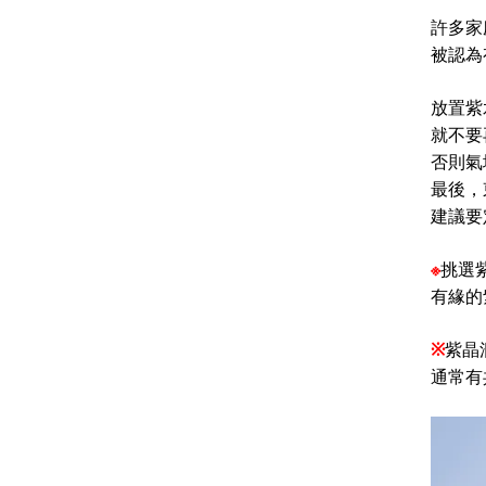
許多家
被認為
放置紫
就不要
否則氣
最後，
建議要
※
挑選
有緣的
※
紫晶
通常有