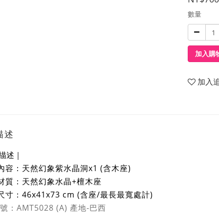
數量
加入購
加入
描述
描述｜
內容：天然幻象紫水晶洞x1 (含木座)
材質：天然幻象水晶+檀木座
尺寸：46x41x73 cm
(含座/最長最寬處計)
：AMT5028 (A) 產地-巴西