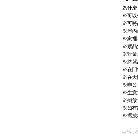
為什麼
※可以
※可將
※屋內
※家裡
※紫晶
※營業
※將紫
※在門
※在大
※辦公
※生意
※擺放
※如有
※擺放