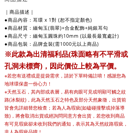
｜商品描述｜
●商品內容：耳環 x 1對 (恕不指定顏色)
●商
品
材質：緬甸玉(翡翠)+合金配飾+純銀耳勾
●商
品
尺寸：緬甸玉圓珠約10mm
(
以最長最寬處計)
●商
品
包裝：品牌盒裝(需1000元以上商品)
※此款為出清福利品(珠面略有不平滑或
孔洞未標齊)，因此價位上較為平價。
※若您有送禮或是提袋需求，請於下單時備註唷！感謝您為
地球環保盡一份心力！
※天然玉石，其內部或表層，
易有肉眼可見或明顯可觸之紋
路(冰裂紋)，
此為天然玉石之特色及部分天然象徵，
出貨前
皆會先詳細替您檢查；
若為人為瑕疵(如磕碰撞擊或掉落導
致)，
將會取消出貨或經詢問同意方會出貨，
若您收到商品
有可見瑕疵卻未收到我們的通知，
表示其為天然紋路瑕疵，
非人為瑕疵品唷！