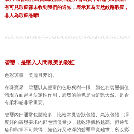
有可見瑕疵卻未收到我們的通知，表示其為天然紋路瑕疵，
非人為瑕疵品
唷!
碧璽，是墜入人間最美的彩虹
色彩斑斕，美麗且夢幻。
在珠寶界，碧璽以其豐富的色彩獨樹一幟，
顏色在碧璽價值
體現方面起著決定性作用，
碧璽的顏色是否鮮艷天然、是否
有柔和感非常重要。
碧璽內部通常包體較多，比較常見管狀包體、氣液包體，
凈
度好的碧璽要求內部包體儘量少，越乾淨價格越高。
但通常
魚和熊掌不可兼得，顏色好又乾淨的碧璽畢竟難求，
所以彩