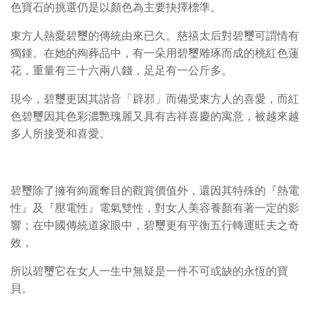
色寶石的挑選仍是以顏色為主要抉擇標準。
東方人熱愛碧璽的傳統由來已久。慈禧太后對碧璽可謂情有
獨鍾。
在她的殉葬品中，有一朵用碧璽雕琢而成的桃紅色蓮
花，
重量有三十六兩八錢，足足有一公斤多。
現今，碧璽更因其諧音「辟邪」而備受東方人的喜愛
，
而紅
色碧璽因其色彩濃艷瑰麗又具有吉祥喜慶的寓意，被越來越
多人所接受和喜愛。
碧璽除了擁有絢麗奪目的觀賞價值外，還因其特殊的『熱電
性』及『壓電性』電氣雙性，
對女人美容養顏有著一定的影
響；在中國傳統道家眼中，碧璽更有平衡五行轉運旺夫之奇
效，
所以碧璽它在女人一生中無疑是一件不可或缺的永恆的寶
貝。