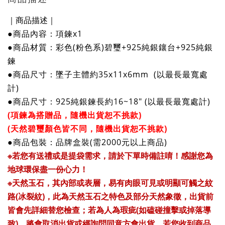
｜商品描述｜
●商品內容：項鍊x1
●商
品
材質：彩色(粉色系)碧璽+925純銀鑲台+925純銀
鍊
●商
品
尺寸：墜子主體
約35x11x6mm
(以最長最寬處
計)
●商
品
尺寸：
925純銀鍊長約16~18" (以最長最寬處計)
(項鍊為搭贈品，隨機出貨恕不挑款)
(天然碧璽顏色皆不同，隨機出貨恕不挑款)
●商
品
包裝：品牌盒裝(需2000元以上商品)
※若您有送禮或是提袋需求，請於下單時備註唷！感謝您為
地球環保盡一份心力！
※天然玉石，其內部或表層，易有肉眼可見或明顯可觸之紋
路(冰裂紋)，
此為天然玉石之特色及部分天然象徵，出貨前
皆會先詳細替您檢查；若為人為瑕疵(如磕碰撞擊或掉落導
致)，將會取消出貨或經詢問同意方會出貨，若您收到商品