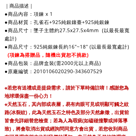
｜商品描述｜
●商品內容：項鍊 x 1
●商
品
材質：孔雀石+925純銀鑲臺+925純銀鍊
●商
品
尺寸：墜子主體
約27.5x27.5x4mm (以最長最寬
處計)
●商
品
尺寸：
925純銀鍊
長約16"~18" (以最長最寬處計)
(項鍊為搭贈品，隨機出貨恕不挑款)
●商
品
包裝：品牌盒裝(需2000元以上商品)
●原廠編號：2010106020290-343607529
※若您有送禮或是提袋需求，請於下單時備註唷！感謝您為
地球環保盡一份心力！
※天然玉石，其內部或表層，易有肉眼可見或明顯可觸之紋
路(冰裂紋)，
此為天然玉石之特色及部分天然象徵，出貨前
皆會先詳細替您檢查；若為人為瑕疵(如磕碰撞擊或掉落導
致)，將會取消出貨或經詢問同意方會出貨，若您收到商品