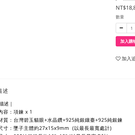
NT$18,
數量
加入購
加入
描述
描述｜
內容：項鍊 x 1
材質：台灣碧玉貓眼+水晶鑽+925純銀鑲臺+925純銀鍊
尺寸：墜子主體
約27x15x9mm (以最長最寬處計)