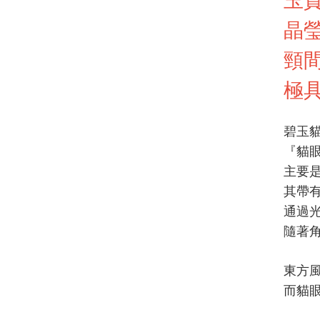
晶
頸
極
碧玉
『貓
主要
其帶
通過
隨著
東方
而貓