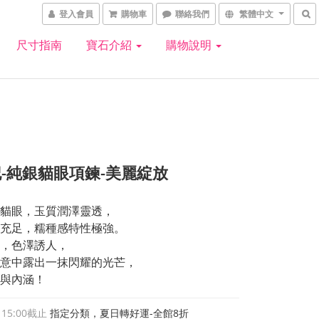
登入會員
購物車
聯絡我們
繁體中文
尺寸指南
寶石介紹
購物說明
-純銀貓眼項鍊-美麗綻放
貓眼，玉質潤澤靈透，
充足，糯種感特性極強。
，色澤誘人，
意中露出一抹閃耀的光芒，
與內涵！
 15:00
截止
指定分類，夏日轉好運-全館8折