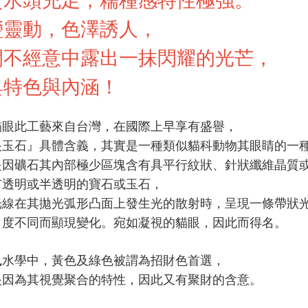
瑩靈動，色澤誘人，
間不經意中露出一抹閃耀的光芒，
具特色與內涵！
貓眼此工藝來自台灣，在國際上早享有盛譽，
眼玉石』具體含義，其實是一種類似貓科動物其眼睛的一
是因礦石其內部極少區塊含有具平行紋狀、針狀纖維晶質
有透明或半透明的寶石或玉石，
光線在其拋光弧形凸面上發生光的散射時，呈現一條帶狀
角度不同而顯現變化。宛如凝視的貓眼，因此而得名。
風水學中，黃色及綠色被謂為招財色首選，
眼因為其視覺聚合的特性，因此又有聚財的含意。