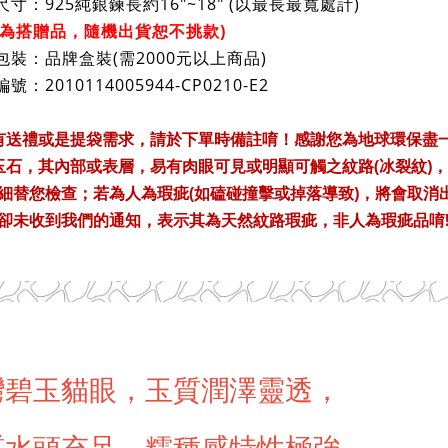
尺寸：
925純銀鍊
長約16"~18" (以最長最寬處計)
為搭贈品，隨機出貨恕不挑款)
包裝：品牌盒裝(需2000元以上商品)
號：2010114005944-CP0210-E2
有送禮或是提袋需求，請於下單時備註唷！感謝您為地球環保盡
玉石，其內部或表層，易有肉眼可見或明顯可觸之紋路(冰裂紋)，
細替您檢查；若為人為瑕疵(如磕碰撞擊或掉落導致)，將會取消
卻未收到我們的通知，表示其為天然紋路瑕疵，非人為瑕疵品
唷
灣碧玉貓眼，玉質潤澤靈透，
質水頭充足，糯種感特性極強。