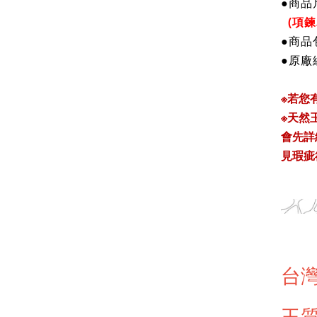
●商
品
(項鍊
●商
品
●原廠編
※若您
※天然
會先詳
見瑕疵
台
玉