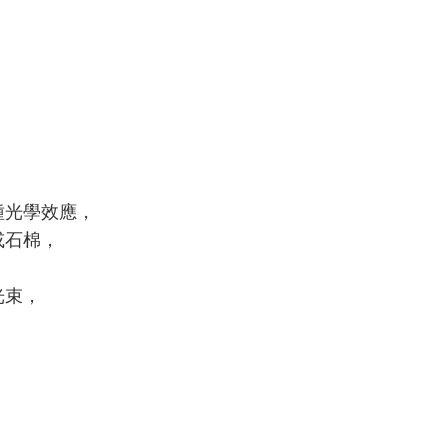
種光學效應，
或石棉，
光束，