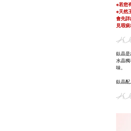
※若您
※天然
會先詳
見瑕疵
鈦晶是
水晶獨
味。
鈦晶配