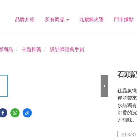
品牌介紹
所有商品
九紫離火運
門市據點
部商品
主題推薦
設計師經典手創
石頭記
鈦晶象徵
運並帶來
水晶獨有
沉香的沉
方韻味。
至
08/31