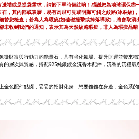
有送禮或是提袋需求，請於下單時備註唷！感謝您為地球環保盡
玉石，其內部或表層，易有肉眼可見或明顯可觸之紋路(冰裂紋)
細替您檢查；若為人為瑕疵(如磕碰撞擊或掉落導致)，將會取消
卻未收到我們的通知，表示其為天然紋路瑕疵，非人為瑕疵品唷
象徵財富與行動力的能量石，具有強化氣場、提升財運並帶來穩
有的層次與質感，搭配925純銀鍍金沉香木配件，沉香的沉穩
上金色配件點綴，妥妥的招財化身，想要錢錢在身邊，金色系的