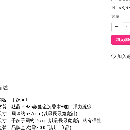
NT$3,9
數量
加入購
加入
描述
容：手鍊 x 1
材質：鈦晶＋925銀鍍金沉香木+進口彈力絲線
尺寸：圓珠約6~7mm(以最長最寬處計)
尺寸：手鍊手圍約15cm (以最長最寬處計,略有彈性)
包裝：品牌盒裝(需2000元以上商品)