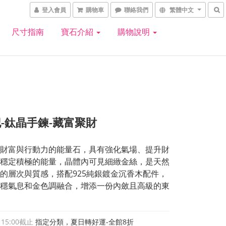
登入會員
購物車
聯絡我們
繁體中文
尺寸指南
寶石介紹
購物說明
-鈦晶手鍊-藏富聚財
財富與行動力的能量石，具有強化氣場、提升財
穩定積極的能量，晶體內可見細緻金絲，是天然
的層次與質感，搭配925純銀鍍金沉香木配件，
穩氣息和金色調融合，增添一份內斂且高級的東
 15:00
截止
指定分類，夏日轉好運-全館8折