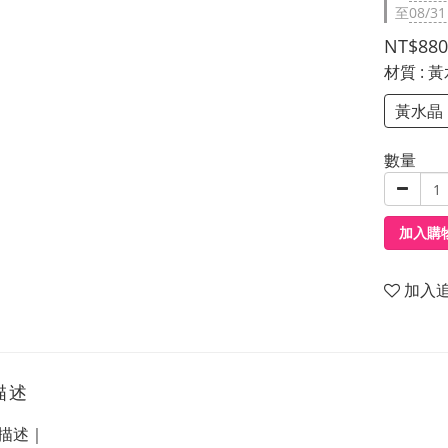
至
08/31
NT$880
材質
: 
黃水晶
數量
加入購
加入
描述
描述｜