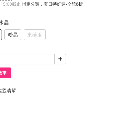
 15:00
截止
指定分類，夏日轉好運-全館8折
黃水晶
粉晶
東菱玉
物車
追蹤清單