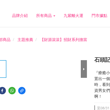
品牌介紹
所有商品
九紫離火運
門市據點
部商品
主題推薦
【財源滾滾】招財系列擔當
石頭記
『療癒小
置出一個
時，看到
資男女們
啊！
至
08/31