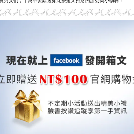
資男女們，
千萬不要錯過如此療癒又招財的辦公桌小物啊！