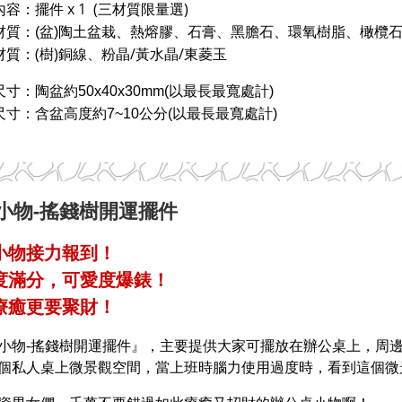
容：擺件 x 1 (三材質限量選)
材質：(盆)陶土盆栽、熱熔膠、石膏、黑膽石、環氧樹脂、橄欖
材質：(樹)銅線、粉晶/黃水晶/東菱玉
尺寸：陶盆
約50x40x30mm
(以最長最寬處計)
尺寸：含盆高度約7~10公分(以最長最寬處計)
小物-搖錢樹開運擺件
小物接力報到！
度滿分，可愛度爆錶！
療癒更要聚財！
小物-搖錢樹開運擺件』，
主要提供大家可擺放在辦公桌上，
周
個私人桌上微景觀空間，
當上班時腦力使用過度時，
看到這個微