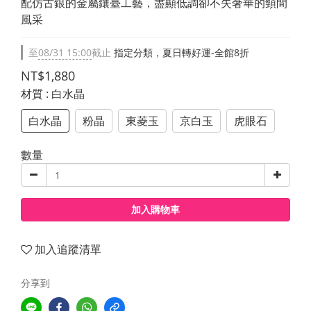
配仿古銀的金屬鑲臺工藝，盡顯低調卻不失奢華的頸間
風采
至
08/31 15:00
截止
指定分類，夏日轉好運-全館8折
NT$1,880
材質
: 白水晶
白水晶
粉晶
東菱玉
京白玉
虎眼石
數量
加入購物車
加入追蹤清單
分享到