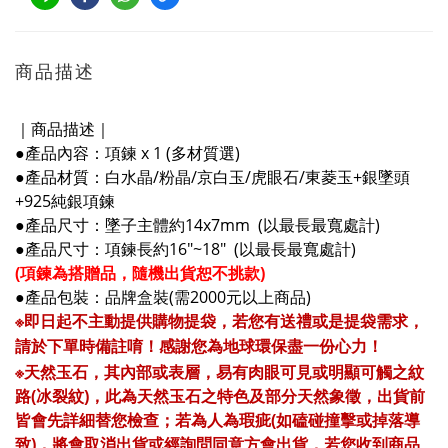
商品描述
｜商品描述｜
●產品內容：項鍊 x 1 (多材質選)
●產品材質：白水晶/粉晶/京白玉/虎眼石/東菱玉+銀墜頭
+925純銀項鍊
●產品尺寸：墜子主體
約14x7mm (以最長最寬處計)
●產品尺寸：項鍊長約16"~18" (以最長最寬處計)
(項鍊為搭贈品，隨機出貨恕不挑款)
●產品
包裝：品牌盒裝(需2000元以上商品)
※
即日起不主動提供購物提袋，若您有送禮或是提袋需求，
請於下單時備註唷！感謝您為地球環保盡一份心力！
※天然玉石，其內部或表層，易有肉眼可見或明顯可觸之紋
路(冰裂紋)，此為天然玉石之特色及部分天然象徵，出貨前
皆會先詳細替您檢查；若為人為瑕疵(如磕碰撞擊或掉落導
致)，將會取消出貨或經詢問同意方會出貨，若您收到商品