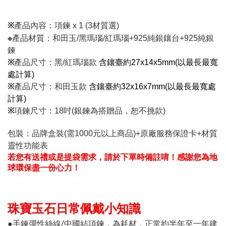
※
產品內容：
項鍊 x 1 (3材質選)
※
產品材質：
和田玉/黑瑪瑙/紅瑪瑙+925純銀鑲台+925純銀
鍊
※
產品尺寸：黑/紅瑪瑙款
含鑲臺約27x14x5mm(以最長最寬
處計算)
※
產品尺寸：和田玉
款
含鑲臺約32x16x7mm(以最長最寬處
計算)
※
項鍊尺寸：18吋
(銀鍊為搭贈品，恕不挑款)
包裝：品牌盒裝(需1000元以上商品)+原廠服務保證卡+材質
靈性功能表
若您有送禮或是提袋需求，請於下單時備註唷！感謝您為地
球環保盡一份心力！
珠寶玉石日常佩戴小知識
●手鍊彈性絲線/中國結項鍊，為耗材，正常約半年至一年建