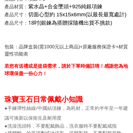
紫水晶+合金墜頭+925純銀項鍊
產品材質：
切面心型約 15x15x6mm(以最長最寬處計)
產品尺寸：
18吋(銀鍊為搭贈採隨機出貨不挑款)
產品尺寸：
包裝：品牌盒裝(需1000元以上商品)+原廠服務保證卡+材質
靈性功能表
若您有送禮或是提袋需求，請於下單時備註唷！感謝您為地
球環保盡一份心力！
珠寶玉石日常佩戴小知識
●手鍊彈性絲線/中國結項鍊，為耗材，正常約半年至一年建
議可換新以保衛生及耐用度
●洗澡洗頭時，不要配戴飾品，洗衣服時不要配戴戒指
●接觸酸，鹼等溶劑或沐浴乳、洗髮乳時，不要配戴首飾