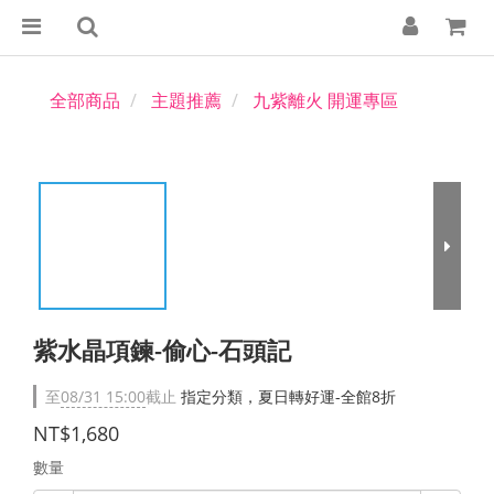
全部商品
主題推薦
九紫離火 開運專區
紫水晶項鍊-偷心-石頭記
至
08/31 15:00
截止
指定分類，夏日轉好運-全館8折
NT$1,680
數量