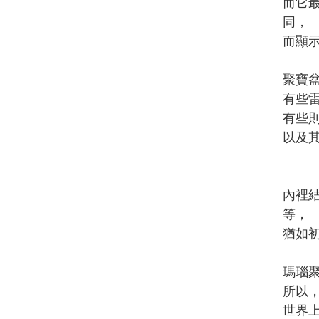
而它
同，
而顯
聚寶
有些
有些
以及
內裡
等，
猶如
瑪瑙
所以
世界