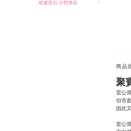
璀燦寶石-分類專區
商品
聚
雷公彈
但市面
因此又
雷公