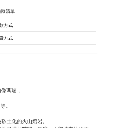
追蹤清單
款方式
貨方式
偏像瑪瑙，
.等。
色矽土化的火山熔岩。