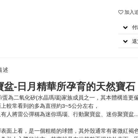
加入
付
送
描述
寶盆-日月精華所孕育的天然寶石
/蛋為二氧化矽(水晶瑪瑙)家族成員之一，其本體構造更
上較常看到的多為直徑約3~5公分左右，
有人將雷公彈稱為迷你瑪瑙、行動聚寶盆、迷你聚寶盆..
彈表面上看，是一個粗糙的球體，其外殼通常有著微紅褐