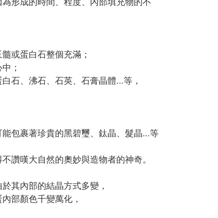
因為形成的時間、程度、內部填充物的不
玉髓或蛋白石整個充滿；
心中；
石、沸石、石英、石膏晶體...等，
包裹著珍貴的黑碧璽、鈦晶、髮晶...等
得不讚嘆大自然的奧妙與造物者的神奇。
由於其內部的結晶方式多變，
蛋內部顏色千變萬化，