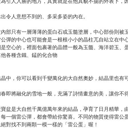
最為引人入勝的地方，其實就是在他其貌不揚的外表下，
示出令人意想不到的、多采多姿的內在。
盆內部只有一層薄薄的蛋白石或玉髓塗層，中心部份則被
雷公彈的中心也可能會是一根根小小的晶柱兀自站立在中
則是空心的，裡面包裹著的晶體一般為玉髓、海洋碧玉、蛋白
其他各種含鐵、錳的化合物
結晶中，你可以看到千變萬化的大自然奧妙，結晶里也有可能
初春即將融化的雪地一般，充滿了詩情畫意的美，讓你不
聚寶盆是大自然千萬億萬年來的結晶，孕育了日月精華，
，每一個雷公彈，都會帶給你驚喜。不同的物質使得雷公
上絕對找不到兩顆一模一樣的「雷公蛋」喔！