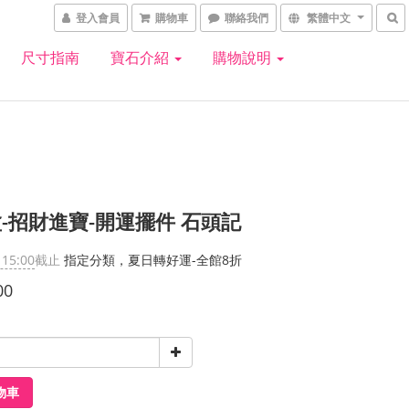
登入會員
購物車
聯絡我們
繁體中文
尺寸指南
寶石介紹
購物說明
-招財進寶-開運擺件 石頭記
 15:00
截止
指定分類，夏日轉好運-全館8折
00
物車