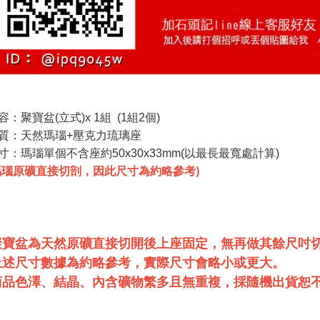
：聚寶盆(立式)x 1組 (1組2個)
質：天然瑪瑙+壓克力琉璃座
寸：瑪瑙單個不含座約50x30x33mm(以最長最寬處計算)
瑪瑙原礦直接切剖，因此尺寸為約略參考)
聚寶盆為天然原礦直接切開後上座固定，無再做其餘尺吋
上述尺寸數據為約略參考，實際尺寸會略小或更大。
商品色澤、結晶、內含礦物繁多且無重複，採隨機出貨恕