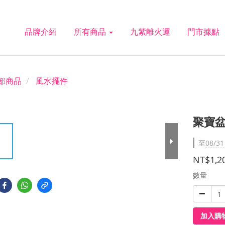
品牌介紹
所有商品
九紫離火運
門市據點
部商品
風水擺件
聚寶盆
至
08/31
NT$1,2
數量
加入購