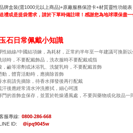
品牌盒裝(需1000元以上商品)+原廠服務保證卡+材質靈性功能表
送禮或是提袋需求，請於下單時備註唷！感謝您為地球環保盡一
玉石日常佩戴小知識
彈性絲線/中國結項鍊，為耗材，正常約半年至一年建議可換新以
洗頭時，不要配戴飾品，洗衣服時不要配戴戒指
酸，鹼等溶劑或沐浴乳、洗髮乳時，不要配戴首飾
勞動，體育活動時，應摘除首飾
香水前請先摘除，待香水揮發後再行配戴
流汗後應經常清水沖洗擦拭，細心呵護
專門的首飾盒保存，並置於乾燥通風處，不要與藥物或化妝品一
0800-286-668
客服專線:
@ipq9045w
INE ID: