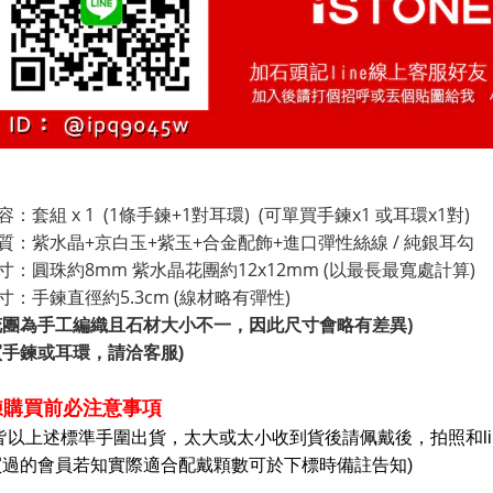
：套組 x 1 (1條手鍊+1對耳環) (可單買手鍊x1 或耳環x1對)
質：紫水晶+京白玉+紫玉+合金配飾+進口彈性絲線 / 純銀耳勾
寸：圓珠約8mm 紫水晶花團約12x12mm (以最長最寬處計算)
寸：手鍊直徑約5.3cm (線材略有彈性)
花團為手工編織且石材大小不一，因此尺寸會略有差異)
買手鍊或耳環，請洽客服)
鍊購買前必注意事項
皆以上述標準手圍出貨，太大或太小收到貨後請佩戴後，
拍照和l
買過的會員若知實際適合配戴顆數可於下標時備註告知)