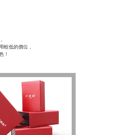
，
用較低的價位，
色！