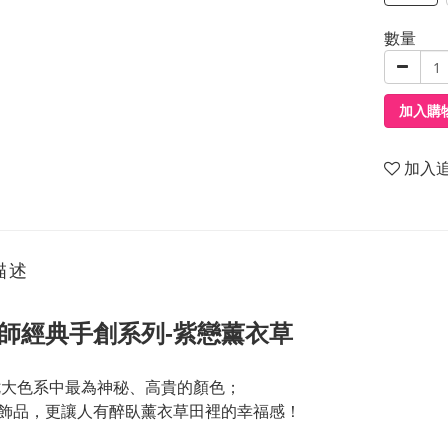
數量
加入購
加入
描述
師經典手創系列-紫戀薰衣草
七大色系中最為神秘、高貴的顏色；
飾品，更讓人有醉臥薰衣草田裡的幸福感！