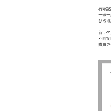
石頭記
一珠一
願透過
新世代
不同於
購買更