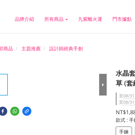
品牌介紹
所有商品
九紫離火運
門市據點
部商品
主題推薦
設計師經典手創
水晶套
草 (套
至
08/31
至
08/31
NT$1,8
款式
: 
手鍊