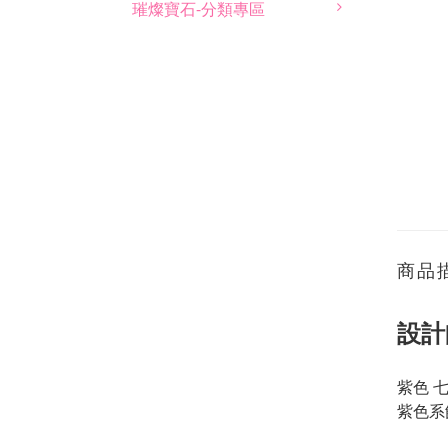
璀燦寶石-分類專區
商品
設計
紫色 
紫色系