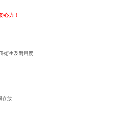
份心力！
保衛生及耐用度
同存放