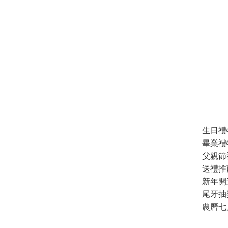
生日禮
畢業禮
父親節
送禮推
新年開
尾牙抽
農曆七