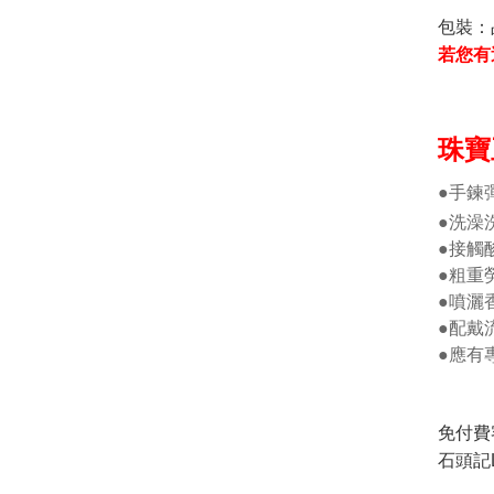
包裝：
若您有
珠寶
●手鍊
●洗澡
●接觸
●粗重
●噴灑
●配戴
●應有
免付費
石頭記L