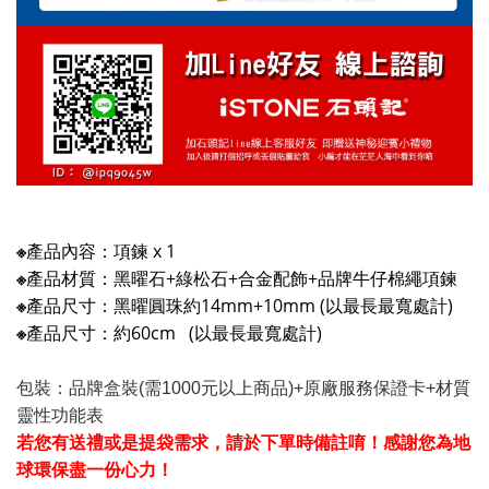
※
產品內容：項鍊 x 1
※
產品材質：
黑曜石+綠松石+合金配飾+品牌
牛仔棉繩項鍊
※
產品尺寸：
黑曜圓珠約14mm+10mm
(以最長最寬處計)
※
產品尺寸：
約60cm
(以最長最寬處計)
包裝：品牌盒裝(需1000元以上商品)+原廠服務保證卡+材質
靈性功能表
若您有送禮或是提袋需求，請於下單時備註唷！感謝您為地
球環保盡一份心力！