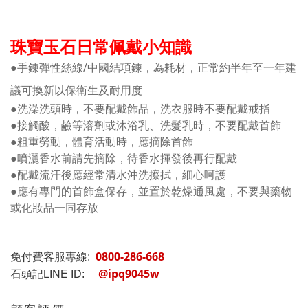
珠寶玉石日常佩戴小知識
●手鍊彈性絲線/中國結項鍊，為耗材，正常約半年至一年建
議可換新以保衛生及耐用度
●洗澡洗頭時，不要配戴飾品，洗衣服時不要配戴戒指
●接觸酸，鹼等溶劑或沐浴乳、洗髮乳時，不要配戴首飾
●粗重勞動，體育活動時，應摘除首飾
●噴灑香水前請先摘除，待香水揮發後再行配戴
●配戴流汗後應經常清水沖洗擦拭，細心呵護
●應有專門的首飾盒保存，並置於乾燥通風處，不要與藥物
或化妝品一同存放
0800-286-668
免付費客服專線:
@ipq9045w
石頭記LINE ID: