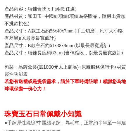
產品內容：項鍊含墜 x 1 (兩款任選)
產品材質：和田玉+中國結項鍊(項鍊為搭贈品，隨機出貨恕
不挑款挑色)
產品尺寸：A款主石約56x40x7mm (手工切磨，尺寸大小略
有差異)(以最長最寬處計)
產品尺寸：B款主石約61x38x9mm (以最長最寬處計)
產品尺寸：
項鍊長度約63cm (含伸縮段，以最長最寬處計)
包裝：品牌盒裝(需1000元以上商品)+原廠服務保證卡+材質
靈性功能表
若您有送禮或是提袋需求，請於下單時備註唷！感謝您為地
球環保盡一份心力！
珠寶玉石日常佩戴小知識
●手鍊彈性絲線/中國結項鍊，為耗材，正常約半年至一年建