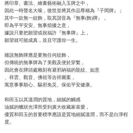
將印章、書法、繪畫藝術融入玉牌之中，
因此一時聲名大噪，後世並將其作品尊稱為『子岡牌』；
其中一款無一紋飾，取其諧音為『無事(飾)牌』，
即為平平安安、無事煩擾之意，
據說只要把願望或祝福許『無事牌』上，
願望就可能成真，並且守護你一生。
雖說無飾牌應是要無任何紋飾，
但傳統的無事牌為了美觀及便於穿繫，
因此會在牌頭處雕刻有避邪納福的龍紋、如意
、祥雲、觀音、佛祖等吉祥圖案，
寓意事事順心、驅邪免災、保佑平安健康。
和田玉以其溫潤的質地，細膩的觸感
油膩的蠟狀光澤而受到廣大收藏家喜愛，
優質和田玉的首要標準應該是質地細膩溫潤，而不是白淨程
度。