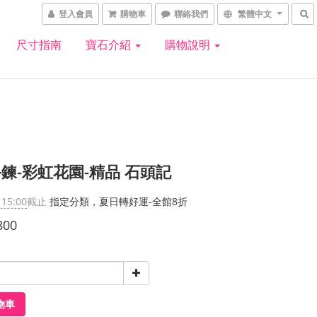
登入會員
購物車
聯絡我們
繁體中文
尺寸指南
寶石介紹
購物說明
鍊-彩虹花園-精品 石頭記
 15:00
截止
指定分類，夏日轉好運-全館8折
800
物車