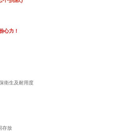
份心力！
保衛生及耐用度
同存放