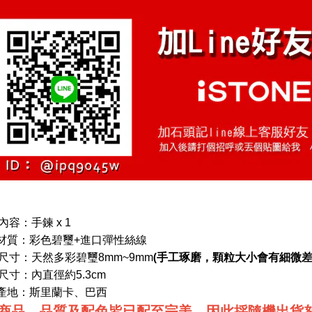
內容：
手鍊 x 1
材質：
彩色碧璽+進口彈性絲線
(手工琢磨，顆粒大小會有細微差
尺寸：
天然多彩碧璽8mm~9mm
尺寸：
內直徑約5.3cm
產地：
斯里蘭卡、巴西
級商品，品質及配色皆已配至完美，因此採隨機出貨恕