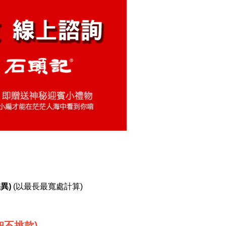
異)
(以最長最寬處計算)
不挑款)