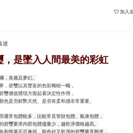
加入
描述
璽，是墜入人間最美的彩虹
斕，美麗且夢幻。
界，碧璽以其豐富的色彩獨樹一幟，
碧璽價值體現方面起著決定性作用，
顏色是否鮮艷天然、是否有柔和感非常重要。
部通常包體較多，比較常見管狀包體、氣液包體，
的碧璽要求內部包體儘量少，越乾淨價格越高。
魚和熊掌不可兼得，顏色好又乾淨的碧璽畢竟難求，