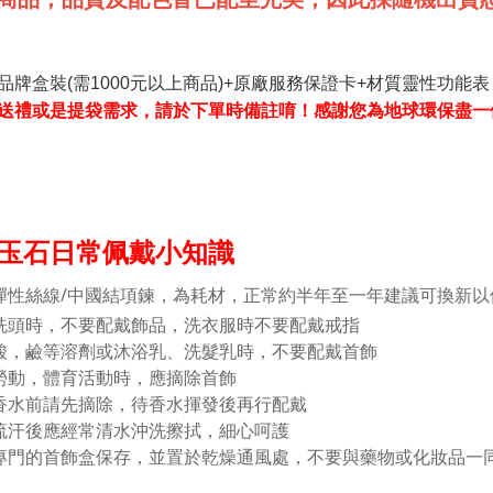
品牌盒裝(需1000元以上商品)+原廠服務保證卡+材質靈性功能表
送禮或是提袋需求，請於下單時備註唷！感謝您為地球環保盡一
玉石日常佩戴小知識
彈性絲線/中國結項鍊，為耗材，正常約半年至一年建議可換新以
洗頭時，不要配戴飾品，洗衣服時不要配戴戒指
酸，鹼等溶劑或沐浴乳、洗髮乳時，不要配戴首飾
勞動，體育活動時，應摘除首飾
香水前請先摘除，待香水揮發後再行配戴
流汗後應經常清水沖洗擦拭，細心呵護
專門的首飾盒保存，並置於乾燥通風處，不要與藥物或化妝品一