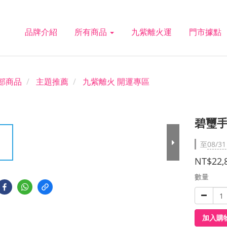
品牌介紹
所有商品
九紫離火運
門市據點
部商品
主題推薦
九紫離火 開運專區
碧璽手
至
08/31
NT$22,
數量
加入購