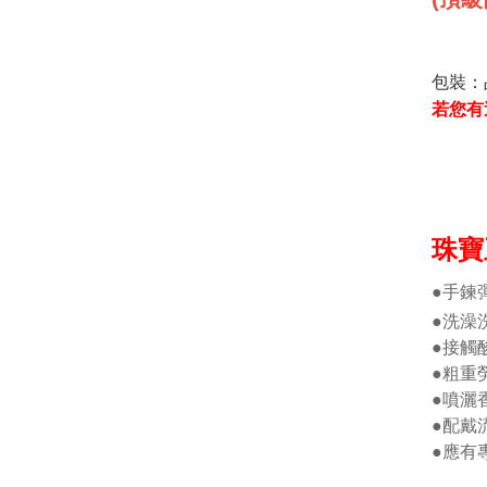
包裝：
若您有
珠寶
●手鍊
●洗澡
●接觸
●粗重
●噴灑
●配戴
●應有