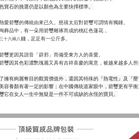
色寶石的挑選仍是以顏色為主要抉擇標準。
熱愛碧璽的傳統由來已久。慈禧太后對碧璽可謂情有獨鍾。
殉葬品中，有一朵用碧璽雕琢而成的桃紅色蓮花，
錢，足足有一公斤多
。
三十六兩八
碧璽更因其諧音「辟邪」而備受東方人的喜愛。
碧璽因其色彩濃艷瑰麗又具有吉祥喜慶的寓意，被越來越多人所
了擁有絢麗奪目的觀賞價值外，還因其特殊的『熱電性』及『壓
美容養顏有著一定的影響；在中國傳統道家眼中，碧璽更有平衡
璽它在女人一生中無疑是一件不可或缺的永恆的寶貝。