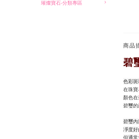
璀燦寶石-分類專區
商品
碧
色彩斑
在珠寶
顏色在
碧璽的
碧璽內
凈度好
但通常