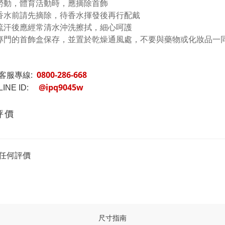
勞動，體育活動時，應摘除首飾
香水前請先摘除，待香水揮發後再行配戴
流汗後應經常清水沖洗擦拭，細心呵護
專門的首飾盒保存，並置於乾燥通風處，不要與藥物或化妝品一
0800-286-668
客服專線:
@ipq9045w
INE ID:
評價
任何評價
尺寸指南