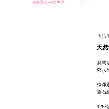
璀燦寶石-分類專區
商品
天然
財慧
紫水
純淨
寶石
925