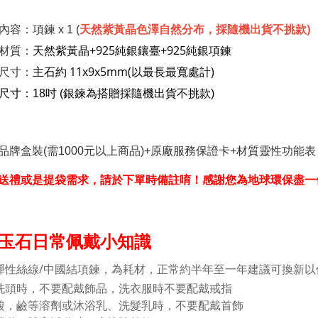
天然紫黃晶色澤自然分布，採隨機出貨不挑款)
容：項鍊 x 1 (
天然紫黃晶+925純銀鑲臺+925純銀項鍊
材質：
主石約 11x9x5mm(以最長最寬處計)
尺寸：
尺寸：
18吋 (銀鍊為搭贈採隨機出貨不挑款)
品牌盒裝(需1000元以上商品)+原廠服務保證卡+材質靈性功能表
送禮或是提袋需求，請於下單時備註唷！感謝您為地球環保盡一
玉石日常佩戴小知識
彈性絲線/中國結項鍊，為耗材，正常約半年至一年建議可換新以
洗頭時，不要配戴飾品，洗衣服時不要配戴戒指
酸，鹼等溶劑或沐浴乳、洗髮乳時，不要配戴首飾