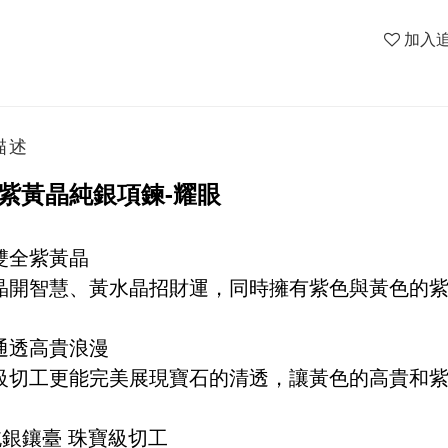
加入
描述
紫黃晶純銀項鍊-耀眼
雙全紫黃晶
晶開智慧、黃水晶招財運，同時擁有紫色與黃色的
通透高貴浪漫
級切工更能完美展現寶石的清透，讓黃色的高貴和
純銀鑲臺 珠寶級切工