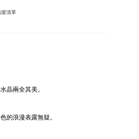
追蹤清單
紫水晶兩全其美。
紫色的浪漫表露無疑。