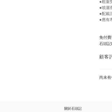
●粗重
●噴灑
●配戴
●應有
免付費
石頭記L
顧客
尚未有
關於石頭記