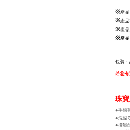
※
產品內
※
產品
※
產品
※
產品
包裝：
若您有
珠寶
●手鍊
●洗澡
●接觸