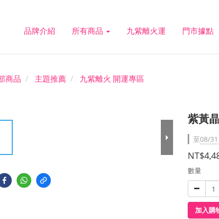
品牌介紹
所有商品
九紫離火運
門市據點
部商品
主題推薦
九紫離火 開運專區
紫黃晶
至
08/31
NT$4,4
數量
加入購