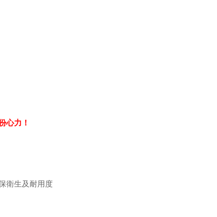
份心力！
保衛生及耐用度