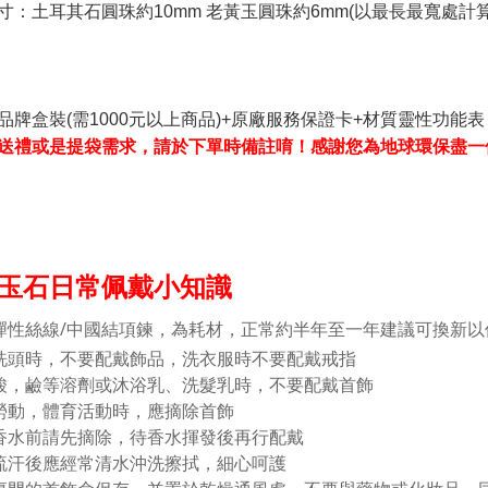
寸：土耳其石圓珠約10mm 老黃玉圓珠約6mm(以最長最寬處計算
品牌盒裝(需1000元以上商品)+原廠服務保證卡+材質靈性功能表
送禮或是提袋需求，請於下單時備註唷！感謝您為地球環保盡一
玉石日常佩戴小知識
彈性絲線/中國結項鍊，為耗材，正常約半年至一年建議可換新以
洗頭時，不要配戴飾品，洗衣服時不要配戴戒指
酸，鹼等溶劑或沐浴乳、洗髮乳時，不要配戴首飾
勞動，體育活動時，應摘除首飾
香水前請先摘除，待香水揮發後再行配戴
流汗後應經常清水沖洗擦拭，細心呵護