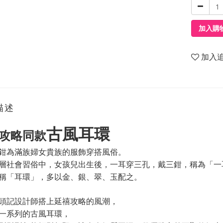
加入購
加入
描述
古風耳環
攻略同款
鉗
為滿族婦女貴族的服飾穿搭風俗。
層社會習俗中，女孩兒出生後，一耳穿三孔，戴三鉗，稱為「一
稱「耳環」，多以金、銀、翠、玉配之。
頭記設計師搭上延禧攻略的風潮，
一系列的古風耳環，