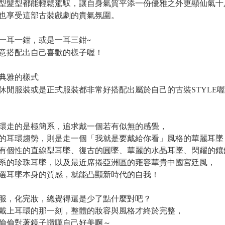
型髮型都能輕鬆駕馭，讓自身氣質平添一份優雅之外更顯仙氣十
也享受這部古裝戲劇的貴氣氛圍。
一耳一鉗，或是一耳三鉗
~
意搭配出自己喜歡的樣子喔！
典雅的樣式
休閒服裝或是正式服裝都非常好搭配出屬於自己的古裝STYLE
環走的是極簡系，追求戴一個若有似無的感覺，
的耳環趨勢，則是走一個「我就是要戴給你看」風格的華麗耳墜
有個性的直線型耳墜、復古的圓墜、華麗的水晶耳墜、閃耀的鑲
系的珍珠耳墜，以及最近席捲亞洲區的雍容華貴中國宮廷風，
選耳墜本身的質感，就
能凸顯新時代的自我！
服，化完妝，總覺得還是少了點什麼對吧？
戴上耳環的那一刻，整體的妝容與風格才終於完整，
偷偷對著鏡子讚嘆自己好美啊～