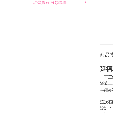
璀燦寶石-分類專區
商品
延禧
一耳三
滿族上
耳鉗亦
這次石
設計了