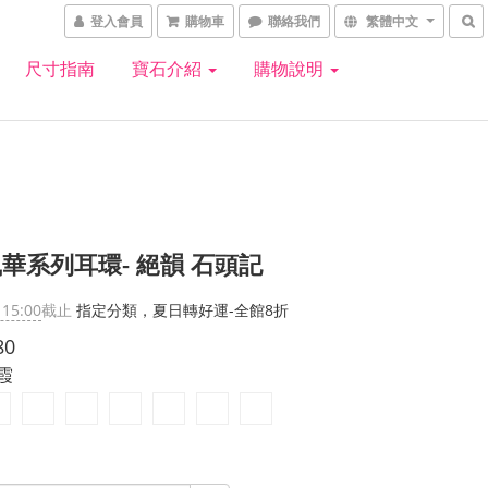
登入會員
購物車
聯絡我們
繁體中文
尺寸指南
寶石介紹
購物說明
華系列耳環- 絕韻 石頭記
 15:00
截止
指定分類，夏日轉好運-全館8折
80
朝霞