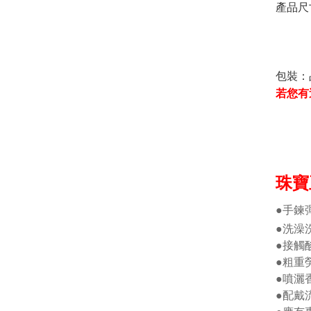
產品尺
包裝：
若您有
珠寶
●手鍊
●洗澡
●接觸
●粗重
●噴灑
●配戴