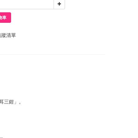
物車
追蹤清單
耳三鉗」。