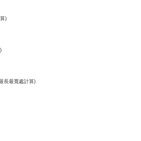
算)
)
以最長最寬處計算)