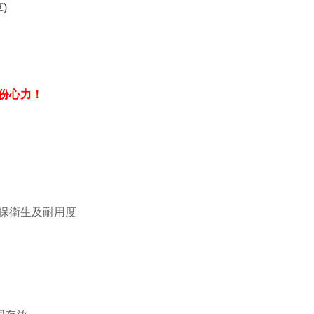
)
份心力！
保衛生及耐用度