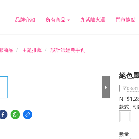
品牌介紹
所有商品
九紫離火運
門市據點
部商品
主題推薦
設計師經典手創
絕色風
至
08/31
NT$1,2
款式
: 
數量