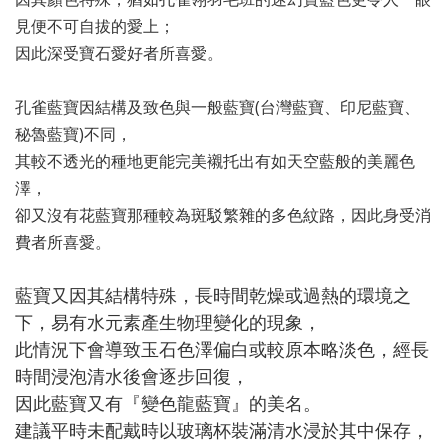
見便不可自拔的愛上；
因此深受寶石愛好者所喜愛。
孔雀藍寶因結構及致色與一般藍寶(台灣藍寶、印尼藍寶、
秘魯藍寶)不同，
其較不透光的種地更能完美襯托出有如天空藍般的美麗色
澤，
卻又沒有花藍寶那種較為斑駁繁雜的多色紋路，因此身受消
費者所喜愛。
藍寶又因其結構特殊，長時間乾燥或過熱的環境之
下，易有水元素產生物理變化的現象，
此情況下會導致玉石色澤偏白或較原本略淡色，經長
時間浸泡清水後會逐步回復，
因此藍寶又有『變色龍藍寶』的美名。
建議平時未配戴時以玻璃杯裝滿清水浸於其中保存，