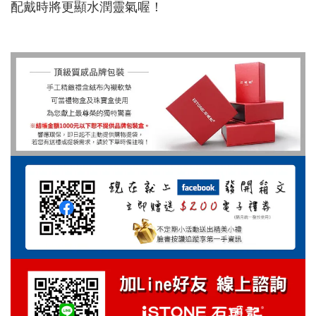
配戴時將更顯水潤靈氣喔！