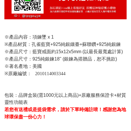
※產品內容：
項鍊墜 x 1
※
產品材質：
孔雀藍寶+925純銀鑲臺+蘇聯鑽+925純銀鍊
※產品尺寸：
藍寶戒面約15x12x5mm (以最長最寬處計算)
※
產品尺寸：
925純銀鍊18" (銀鍊為搭贈品，恕不挑款)
※
著名產地：美國
原廠編號：
※
2010114003344
包裝：品牌盒裝(需1000元以上商品)+原廠服務保證卡+材質
靈性功能表
若您有送禮或是提袋需求，請於下單時備註唷！感謝您為地
球環保盡一份心力！