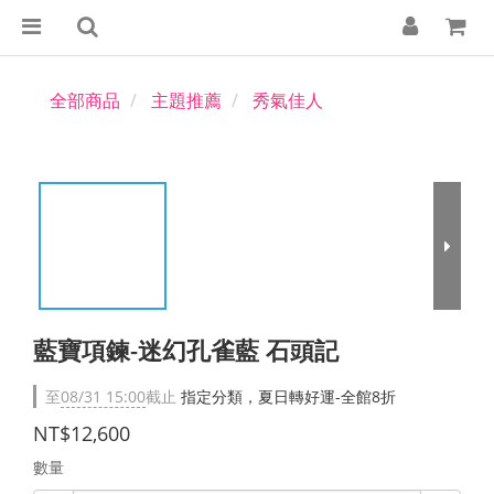
全部商品
主題推薦
秀氣佳人
藍寶項鍊-迷幻孔雀藍 石頭記
至
08/31 15:00
截止
指定分類，夏日轉好運-全館8折
NT$12,600
數量