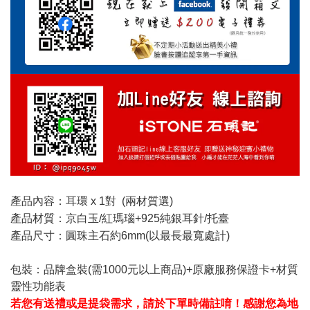
產品內容：耳環 x 1對 (兩材質選)
產品材質：京白玉/紅瑪瑙+925純銀耳針/托臺
產品尺寸：圓珠主石約6mm(以最長最寬處計)
包裝：品牌盒裝(需1000元以上商品)+原廠服務保證卡+材質
靈性功能表
若您有送禮或是提袋需求，請於下單時備註唷！感謝您為地